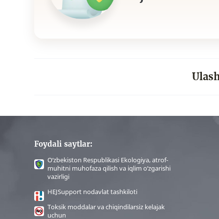
Ulash
Foydali saytlar:
O‘zbekiston Respublikasi Ekologiya, atrof-
muhitni muhofaza qilish va iqlim o‘zgarishi
vazirligi
HEJSupport nodavlat tashkiloti
Toksik moddalar va chiqindilarsiz kelajak
uchun