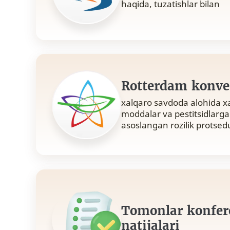
haqida, tuzatishlar bilan
Rotterdam konve
xalqaro savdoda alohida xa
moddalar va pestitsidlarga
asoslangan rozilik protsedur
Tomonlar konfere
natijalari