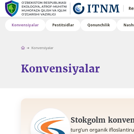
Re
Konvensiyalar
Pestitsidlar
Qonunchilik
Nashr
Konvensiyalar
Konvensiyalar
Stokgolm konven
turg‘un organik ifloslanti