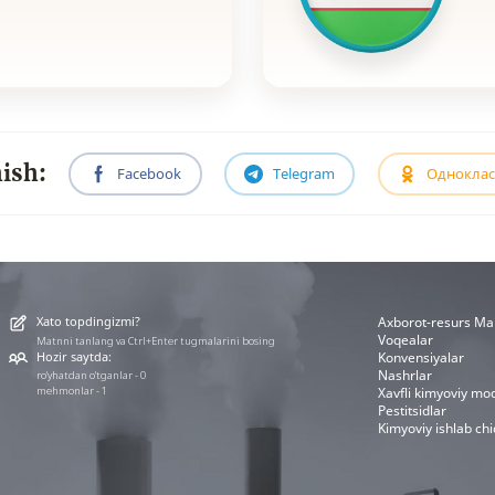
ish:
Facebook
Telegram
Одноклас
Xato topdingizmi?
Аxborot-resurs Ma
Voqealar
Matnni tanlang va Ctrl+Enter tugmalarini bosing
Hozir saytda:
Konvensiyalar
Nashrlar
ro'yhatdan o'tganlar - 0
mehmonlar - 1
Xavfli kimyoviy mod
Pestitsidlar
Kimyoviy ishlab chi