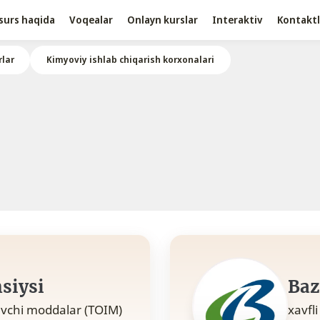
surs haqida
Voqealar
Onlayn kurslar
Interaktiv
Kontaktl
lar
Kimyoviy ishlab chiqarish korxonalari
siysi
Baz
ruvchi moddalar (TOIM)
xavfl