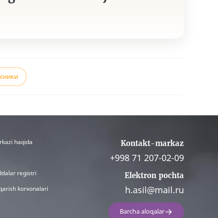
сники
rkazi haqida
Kontakt-markaz
+998 71 207-02-09
dalar registri
Elektron pochta
h.asil@mail.ru
qarish korxonalari
Barcha aloqalar