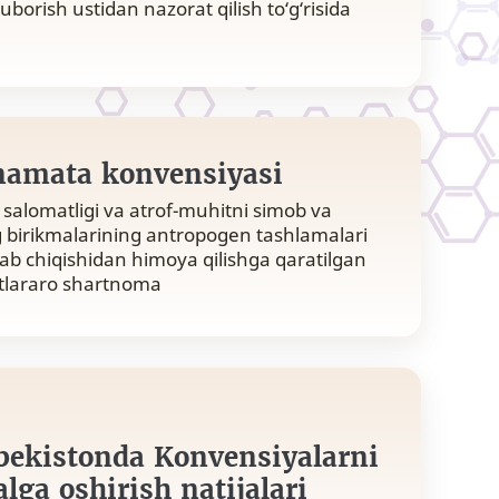
yuborish ustidan nazorat qilish to‘g‘risida
amata konvensiyasi
 salomatligi va atrof-muhitni simob va
 birikmalarining antropogen tashlamalari
rab chiqishidan himoya qilishga qaratilgan
tlararo shartnoma
bekistonda Konvensiyalarni
lga oshirish natijalari