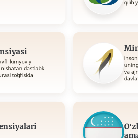
qilib 
Min
nsiyasi
inson
vfli kimyoviy
uning
 nisbatan dastlabki
va aj
asi toʻgʻrisida
davla
nsiyalari
Oʻz
ama