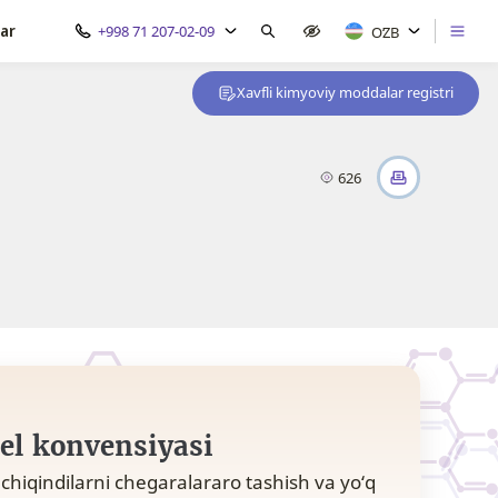
ar
+998 71 207-02-09
OʻZB
Xavfli kimyoviy moddalar registri
626
el konvensiyasi
i chiqindilarni chegaralararo tashish va yo‘q