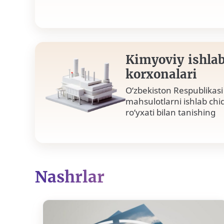
Kimyoviy ishlab
korxonalari
O‘zbekiston Respublikas
mahsulotlarni ishlab chi
ro‘yxati bilan tanishing
Nashrlar