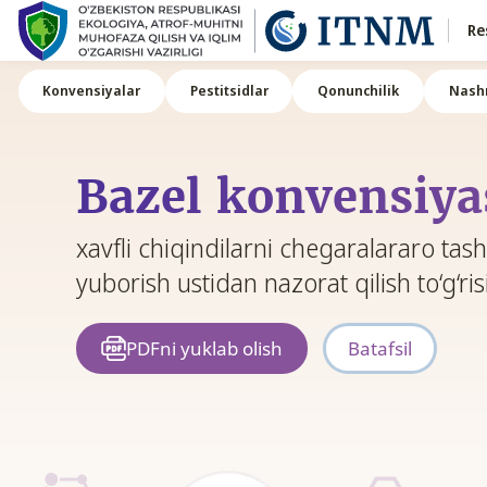
Re
Konvensiyalar
Pestitsidlar
Qonunchilik
Nashr
Bazel konvensiya
xavfli chiqindilarni chegaralararo tashi
yuborish ustidan nazorat qilish to‘g‘ri
PDFni yuklab olish
Batafsil