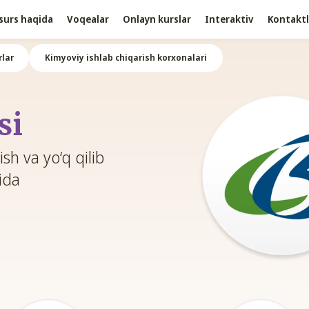
surs haqida
Voqealar
Onlayn kurslar
Interaktiv
Kontaktl
lar
Kimyoviy ishlab chiqarish korxonalari
si
sh va yo‘q qilib
sida