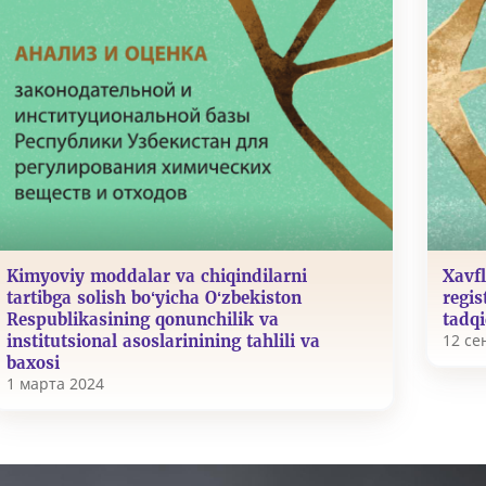
Kimyoviy moddalar va chiqindilarni
Xavf
tartibga solish bo‘yicha O‘zbekiston
regis
Respublikasining qonunchilik va
tadqi
12 се
institutsional asoslarinining tahlili va
baxosi
1 марта 2024