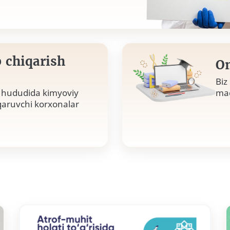
 chiqarish
On
Biz
i hududida kimyoviy
maq
qaruvchi korxonalar