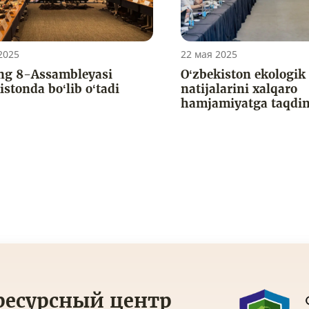
2025
22 мая 2025
ng 8-Assambleyasi
O‘zbekiston ekologik 
istonda bo‘lib o‘tadi
natijalarini xalqaro
hamjamiyatga taqdi
есурсный центр