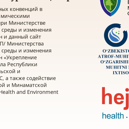
ных конвенций в
имическими
при Министерстве
 среды и изменения
н и данный сайт
ЕП/ Министерства
 среды и изменения
н «Укрепление
ла Республики
льской и
, а также содействие
ой и Минаматской
Health and Environment