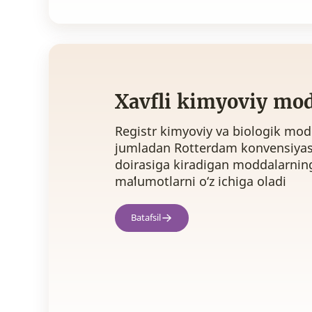
Xavfli kimyoviy mod
Registr kimyoviy va biologik mod
jumladan Rotterdam konvensiyasi
doirasiga kiradigan moddalarning x
maʼlumotlarni o‘z ichiga oladi
Batafsil