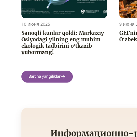
10 июня 2025
9 июня 
Sanoqli kunlar qoldi: Markaziy
GEFni
Osiyodagi yilning eng muhim
O‘zbek
ekologik tadbirini o‘tkazib
yubormang!
Barcha yangiliklar
Информационно-р