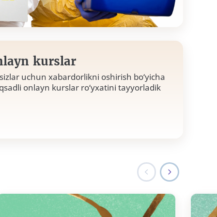
layn kurslar
 sizlar uchun xabardorlikni oshirish bo‘yicha
sadli onlayn kurslar ro‘yxatini tayyorladik