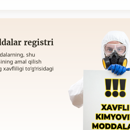
dalar registri
dalarning, shu
ning amal qilish
avfliligi to‘g‘risidagi