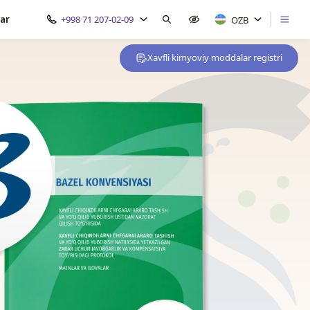
ar
+998 71 207-02-09
OʻZB
Xavfli kimyoviy moddalar registri