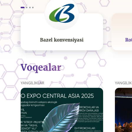
Bazel konvensiyasi
Ro
Voqealar
YANGILIKLAR
YANGILI