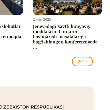
2 мая 2025
islohotlar
Jenevadagi xavfli kimyoviy
moddalarni barqaror
m etmoqda
boshqarish masalalariga
bag’ishlangan konferensiyada
...
RSS