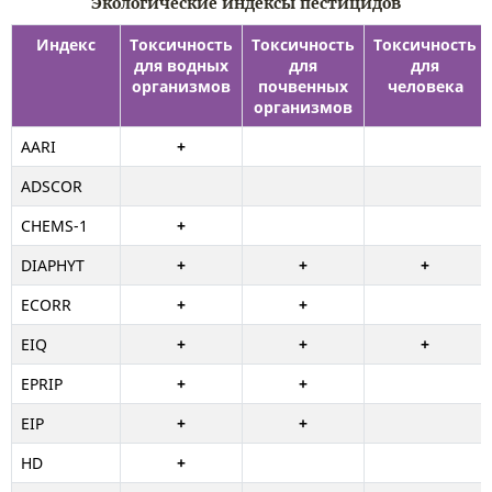
Экологические индексы пестицидов
Индекс
Токсичность
Токсичность
Токсичность
для водных
для
для
организмов
почвенных
человека
организмов
AARI
+
ADSCOR
CHEMS-1
+
DIAPHYT
+
+
+
ECORR
+
+
EIQ
+
+
+
EPRIP
+
+
EIP
+
+
HD
+