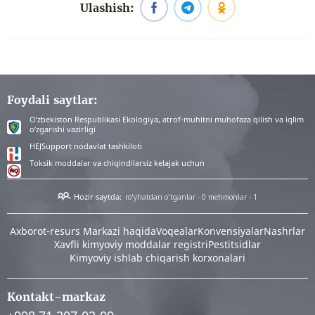
Ulashish:
Foydali saytlar:
O‘zbekiston Respublikasi Ekologiya, atrof-muhitni muhofaza qilish va iqlim
o‘zgarishi vazirligi
HEJSupport nodavlat tashkiloti
Toksik moddalar va chiqindilarsiz kelajak uchun
Hozir saytda:
ro'yhatdan o'tganlar - 0
mehmonlar - 1
Аxborot-resurs Markazi haqida
Voqealar
Konvensiyalar
Nashrlar
Xavfli kimyoviy moddalar registri
Pestitsidlar
Kimyoviy ishlab chiqarish korxonalari
Kontakt-markaz