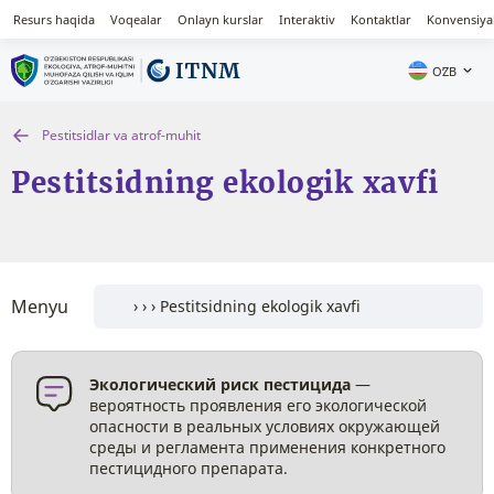
Resurs haqida
Voqealar
Onlayn kurslar
Interaktiv
Kontaktlar
Konvensiya
OʻZB
Pestitsidlar va atrof-muhit
Pestitsidning ekologik xavfi
Menyu
Экологический риск пестицида
—
вероятность проявления его экологической
опасности в реальных условиях окружающей
среды и регламента применения конкретного
пестицидного препарата.