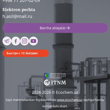
+998 71 207-02-09
Elektron pochta
h.asil@mail.ru
Barcha aloqalar
Быстро с 1С-Битрикс
2024-2026 © Ecochem.uz
Sayt materiallaridan foydalanishda
www.ecochem.uz
saytiga havola
ko‘rsatilishi shart.