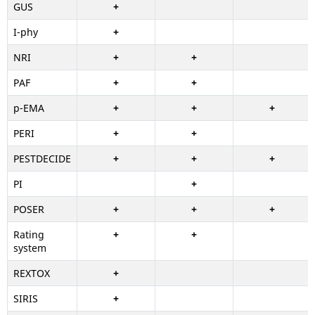
GUS
+
I-phy
+
NRI
+
+
PAF
+
+
p-EMA
+
+
+
PERI
+
+
PESTDECIDE
+
+
+
PI
+
POSER
+
+
+
Rating
+
+
system
REXTOX
+
SIRIS
+