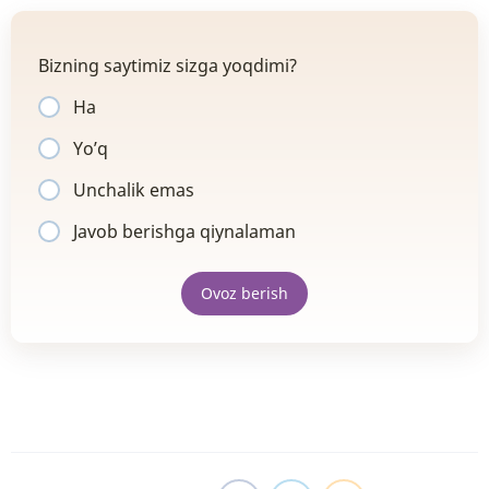
Bizning saytimiz sizga yoqdimi?
Ha
Yo’q
Unchalik emas
Javob berishga qiynalaman
Ovoz berish