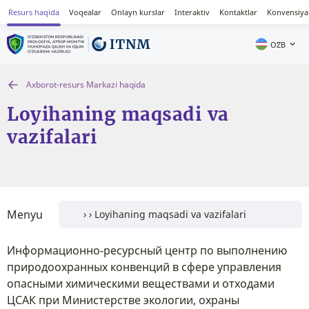
Resurs haqida
Voqealar
Onlayn kurslar
Interaktiv
Kontaktlar
Konvensiya
OʻZB
Аxborot-resurs Markazi haqida
Loyihaning maqsadi va
vazifalari
Menyu
Информационно-ресурсный центр по выполнению
природоохранных конвенций в сфере управления
опасными химическими веществами и отходами
ЦСАК при Министерстве экологии, охраны