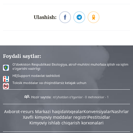
Ulashish:
Foydali saytlar:
O‘zbekiston Respublikasi Ekologiya, atrof-muhitni muhofaza qilish va iqlim
o‘zgarishi vazirligi
HEJSupport nodavlat tashkiloti
Toksik moddalar va chiqindilarsiz kelajak uchun
Hozir saytda:
ro'yhatdan o'tganlar - 0
mehmonlar - 1
Аxborot-resurs Markazi haqida
Voqealar
Konvensiyalar
Nashrlar
Xavfli kimyoviy moddalar registri
Pestitsidlar
Kimyoviy ishlab chiqarish korxonalari