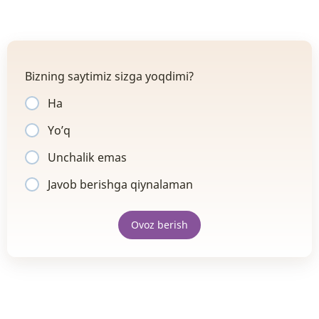
Bizning saytimiz sizga yoqdimi?
Ha
Yo’q
Unchalik emas
Javob berishga qiynalaman
Ovoz berish