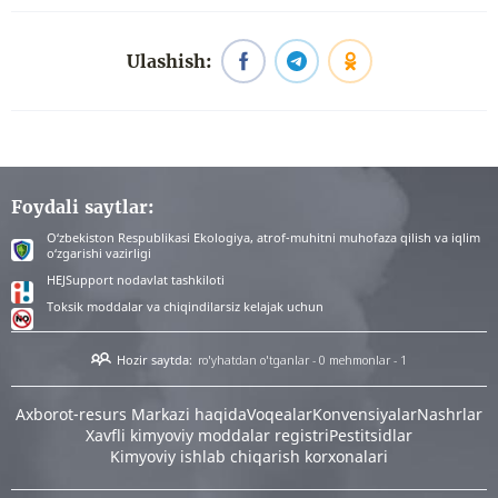
Ulashish:
Foydali saytlar:
O‘zbekiston Respublikasi Ekologiya, atrof-muhitni muhofaza qilish va iqlim
o‘zgarishi vazirligi
HEJSupport nodavlat tashkiloti
Toksik moddalar va chiqindilarsiz kelajak uchun
Hozir saytda:
ro'yhatdan o'tganlar - 0
mehmonlar - 1
Аxborot-resurs Markazi haqida
Voqealar
Konvensiyalar
Nashrlar
Xavfli kimyoviy moddalar registri
Pestitsidlar
Kimyoviy ishlab chiqarish korxonalari