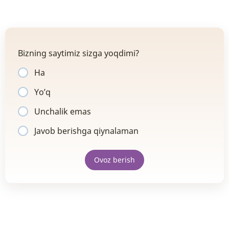
Bizning saytimiz sizga yoqdimi?
Ha
Yo’q
Unchalik emas
Javob berishga qiynalaman
Ovoz berish