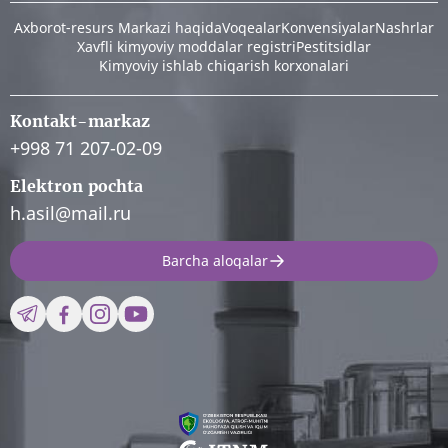
Аxborot-resurs Markazi haqida
Voqealar
Konvensiyalar
Nashrlar
Xavfli kimyoviy moddalar registri
Pestitsidlar
Kimyoviy ishlab chiqarish korxonalari
Kontakt-markaz
+998 71 207-02-09
Elektron pochta
h.asil@mail.ru
Barcha aloqalar