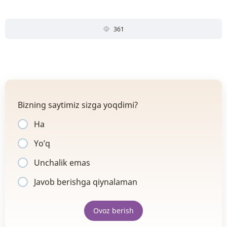
361
Bizning saytimiz sizga yoqdimi?
Ha
Yo’q
Unchalik emas
Javob berishga qiynalaman
Ovoz berish