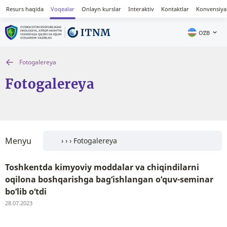
Resurs haqida
Voqealar
Onlayn kurslar
Interaktiv
Kontaktlar
Konvensiya
OʻZB
Fotogalereya
Fotogalereya
Menyu
Toshkentda kimyoviy moddalar va chiqindilarni
oqilona boshqarishga bag‘ishlangan o‘quv-seminar
bo‘lib o‘tdi
28.07.2023