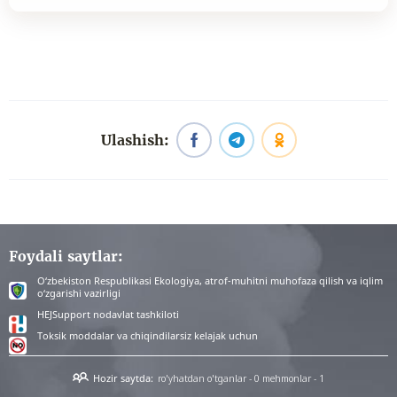
Ulashish:
Foydali saytlar:
O‘zbekiston Respublikasi Ekologiya, atrof-muhitni muhofaza qilish va iqlim
o‘zgarishi vazirligi
HEJSupport nodavlat tashkiloti
Toksik moddalar va chiqindilarsiz kelajak uchun
Hozir saytda:
ro'yhatdan o'tganlar - 0
mehmonlar - 1