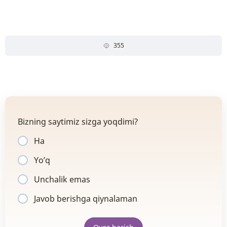
355
Bizning saytimiz sizga yoqdimi?
Ha
Yo’q
Unchalik emas
Javob berishga qiynalaman