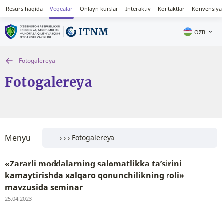
Resurs haqida
Voqealar
Onlayn kurslar
Interaktiv
Kontaktlar
Konvensiya
OʻZB
Fotogalereya
Fotogalereya
Menyu
«Zararli moddalarning salomatlikka ta’sirini
kamaytirishda xalqaro qonunchilikning roli»
mavzusida seminar
25.04.2023