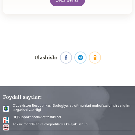
Ovoz berish
Ulashish:
Foydali saytlar:
O‘zbekiston Respublikasi Ekologiya, atrof-muhitni muhofaza qilish va iqlim
o‘zgarishi vazirligi
HEJSupport nodavlat tashkiloti
Toksik moddalar va chiqindilarsiz kelajak uchun