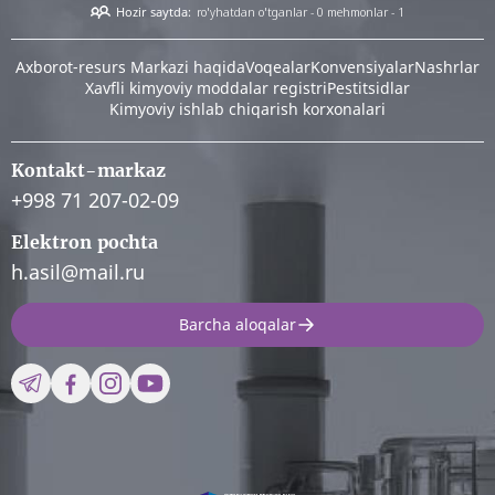
Hozir saytda:
ro'yhatdan o'tganlar - 0
mehmonlar - 1
Аxborot-resurs Markazi haqida
Voqealar
Konvensiyalar
Nashrlar
Xavfli kimyoviy moddalar registri
Pestitsidlar
Kimyoviy ishlab chiqarish korxonalari
Kontakt-markaz
+998 71 207-02-09
Elektron pochta
h.asil@mail.ru
Barcha aloqalar