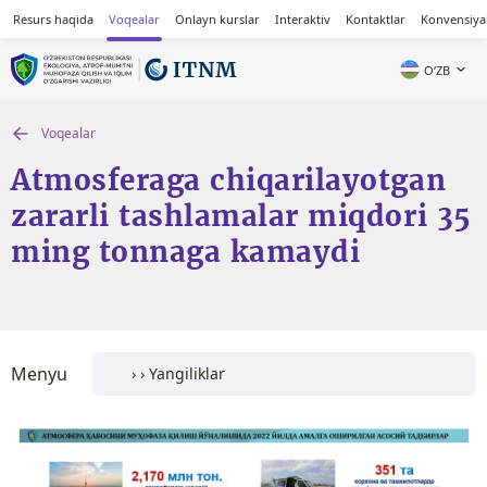
Resurs haqida
Voqealar
Onlayn kurslar
Interaktiv
Kontaktlar
Konvensiya
OʻZB
Voqealar
Atmosferaga chiqarilayotgan
zararli tashlamalar miqdori 35
ming tonnaga kamaydi
Menyu