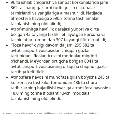
96 ta ishlab chiqarish va sanoat korxonalarida jami
362 ta chang-gazlarni tutib qolish uskunalari
ta’mirlandi va yangilariga almashtirildi. Natijada
atmosfera havosiga 2590,8 tonna tashlamalar
tashlanishining oldi olindi;
Atrof-muhitga havflilik darajasi yuqori va oʻrta
boʻlgan 43 ta yangi tashkil etilayotgan korxona va
tashkilotlar tomonidan 307 ta yangi filtr oʻrnatildi;
“Toza havo” oyligi davomida jami 295 582 ta
avtotransport vositasidan chiqqan gazlar
tarkibidagi ifloslantiruvchi moddalar miqdori
oʻlchandi. Me’yordan ortiqcha bo‘lgan 8041 ta
avtotransport vositasining ortiqcha chiqindi gazlari
tartibga keltirildi;
Atmosfera havosini muhofaza qilish boʻyicha 245 ta
korxona va tashkilot tomonidan 486 ta chora-
tadbirlarning bajarilishi evaziga atmosfera havosiga
18,0 ming tonna ifloslantiruvchi moddalar
tashlanishining oldi olindi.
Avtor:
O‘zbekiston Respublikasi Ekologiya, atrof-muhitni