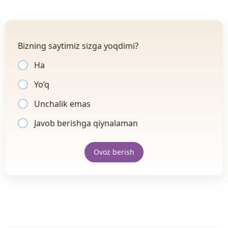
Bizning saytimiz sizga yoqdimi?
Ha
Yo’q
Unchalik emas
Javob berishga qiynalaman
Ovoz berish