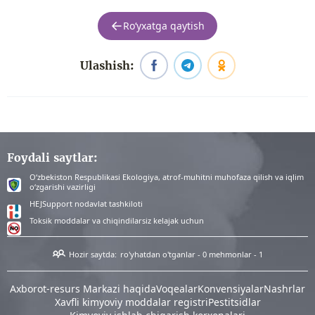
Roʻyxatga qaytish
Ulashish:
Foydali saytlar:
O‘zbekiston Respublikasi Ekologiya, atrof-muhitni muhofaza qilish va iqlim
o‘zgarishi vazirligi
HEJSupport nodavlat tashkiloti
Toksik moddalar va chiqindilarsiz kelajak uchun
Hozir saytda:
ro'yhatdan o'tganlar - 0
mehmonlar - 1
Аxborot-resurs Markazi haqida
Voqealar
Konvensiyalar
Nashrlar
Xavfli kimyoviy moddalar registri
Pestitsidlar