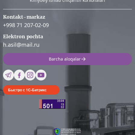
Kimyoviy ishlab chiqarish korxonalari
Kontakt-markaz
+998 71 207-02-09
Elektron pochta
h.asil@mail.ru
Barcha aloqalar
Быстро с 1С-Битрикс