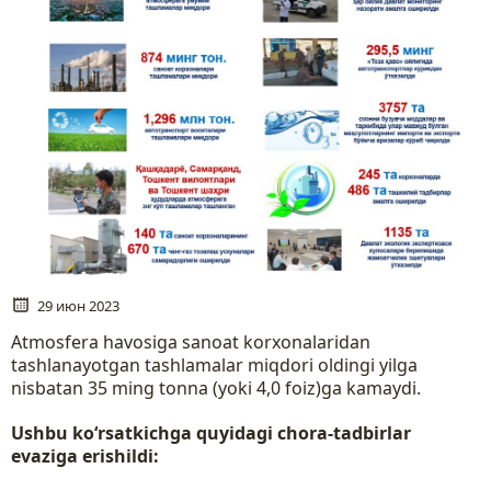
29 июн 2023
Atmosfera havosiga sanoat korxonalaridan
tashlanayotgan tashlamalar miqdori oldingi yilga
nisbatan 35 ming tonna (yoki 4,0 foiz)ga kamaydi.
Ushbu koʻrsatkichga quyidagi chora-tadbirlar
evaziga erishildi: