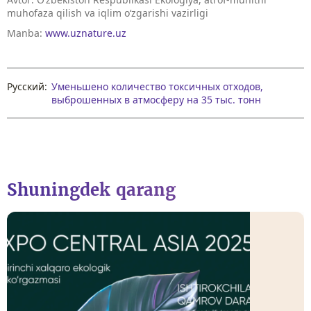
muhofaza qilish va iqlim o‘zgarishi vazirligi
Manba:
www.uznature.uz
Русский:
Уменьшено количество токсичных отходов,
выброшенных в атмосферу на 35 тыс. тонн
Shuningdek qarang