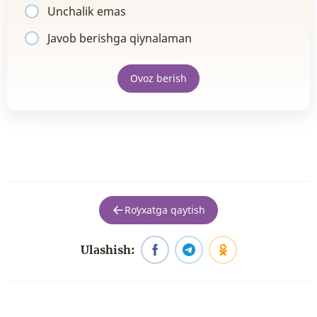
Unchalik emas
Javob berishga qiynalaman
Ovoz berish
Roʻyxatga qaytish
Ulashish: