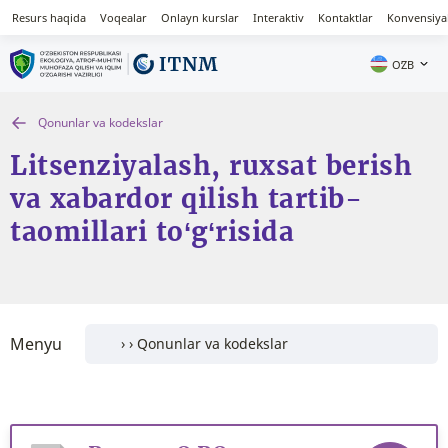
Resurs haqida
Voqealar
Onlayn kurslar
Interaktiv
Kontaktlar
Konvensiya
OʻZB
Qonunlar va kodekslar
Litsenziyalash, ruxsat berish
va xabardor qilish tartib-
taomillari to‘g‘risida
Menyu