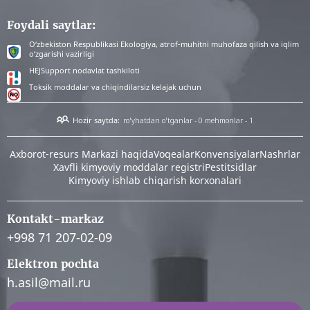
Foydali saytlar:
O‘zbekiston Respublikasi Ekologiya, atrof-muhitni muhofaza qilish va iqlim
o‘zgarishi vazirligi
HEJSupport nodavlat tashkiloti
Toksik moddalar va chiqindilarsiz kelajak uchun
Hozir saytda:
ro'yhatdan o'tganlar - 0
mehmonlar - 1
Аxborot-resurs Markazi haqida
Voqealar
Konvensiyalar
Nashrlar
Xavfli kimyoviy moddalar registri
Pestitsidlar
Kimyoviy ishlab chiqarish korxonalari
Kontakt-markaz
+998 71 207-02-09
Elektron pochta
h.asil@mail.ru