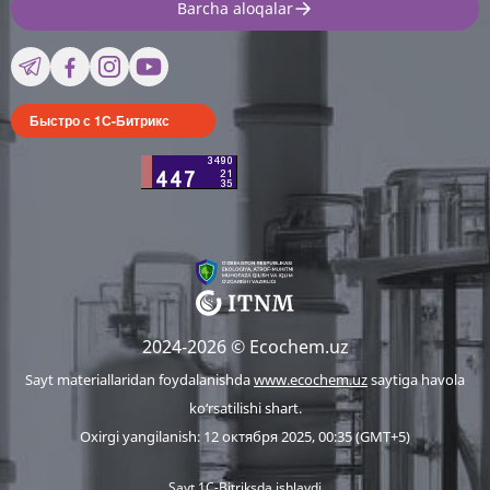
Barcha aloqalar
Быстро с 1С-Битрикс
2024-2026 © Ecochem.uz
Sayt materiallaridan foydalanishda
www.ecochem.uz
saytiga havola
ko‘rsatilishi shart.
Oxirgi yangilanish: 12 октября 2025, 00:35 (GMT+5)
Sayt 1C-Bitriksda ishlaydi