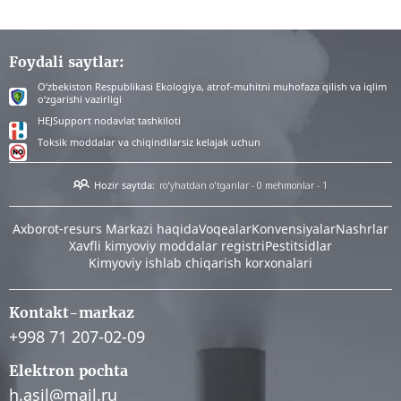
Foydali saytlar:
O‘zbekiston Respublikasi Ekologiya, atrof-muhitni muhofaza qilish va iqlim
o‘zgarishi vazirligi
HEJSupport nodavlat tashkiloti
Toksik moddalar va chiqindilarsiz kelajak uchun
Hozir saytda:
ro'yhatdan o'tganlar - 0
mehmonlar - 1
Аxborot-resurs Markazi haqida
Voqealar
Konvensiyalar
Nashrlar
Xavfli kimyoviy moddalar registri
Pestitsidlar
Kimyoviy ishlab chiqarish korxonalari
Kontakt-markaz
+998 71 207-02-09
Elektron pochta
h.asil@mail.ru