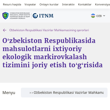
Resurs haqida
Voqealar
Onlayn kurslar
Interaktiv
Kontaktlar
Konvensiya
OʻZB
Oʻzbekiston Respublikasi Vazirlar Mahkamasining qarorlari
O‘zbekiston Respublikasida
mahsulotlarni ixtiyoriy
ekologik markirovkalash
tizimini joriy etish to‘g‘risida
Menyu