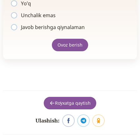
Yo’q
Unchalik emas
Javob berishga qiynalaman
Ovoz berish
Roʻyxatga qaytish
Ulashish: