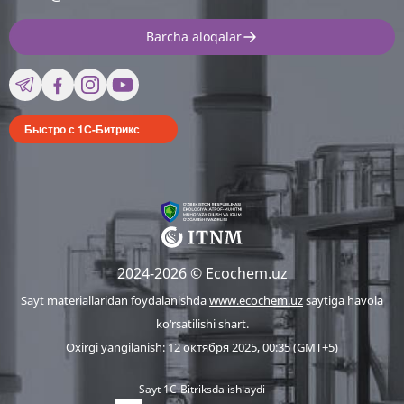
Barcha aloqalar
Быстро с 1С-Битрикс
2024-2026 © Ecochem.uz
Sayt materiallaridan foydalanishda
www.ecochem.uz
saytiga havola
ko‘rsatilishi shart.
Oxirgi yangilanish: 12 октября 2025, 00:35 (GMT+5)
Sayt 1C-Bitriksda ishlaydi