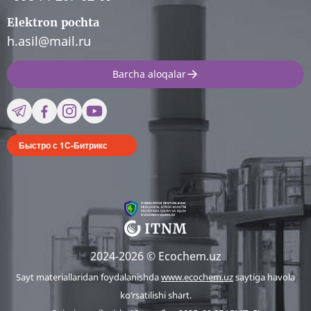
Elektron pochta
h.asil@mail.ru
Barcha aloqalar
Быстро с 1С-Битрикс
2024-2026 © Ecochem.uz
Sayt materiallaridan foydalanishda
www.ecochem.uz
saytiga havola
ko‘rsatilishi shart.