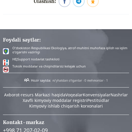
Ulashish:
Foydali saytlar:
O‘zbekiston Respublikasi Ekologiya, atrof-muhitni muhofaza qilish va iqlim
o‘zgarishi vazirligi
HEJSupport nodavlat tashkiloti
Toksik moddalar va chiqindilarsiz kelajak uchun
Hozir saytda:
ro'yhatdan o'tganlar - 0
mehmonlar - 1
Аxborot-resurs Markazi haqida
Voqealar
Konvensiyalar
Nashrlar
Xavfli kimyoviy moddalar registri
Pestitsidlar
Kimyoviy ishlab chiqarish korxonalari
Kontakt-markaz
+998 71 207-02-09