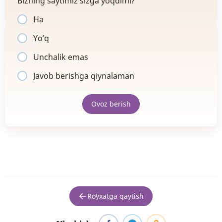
Bizning saytimiz sizga yoqdimi?
Ha
Yo’q
Unchalik emas
Javob berishga qiynalaman
Ovoz berish
Roʻyxatga qaytish