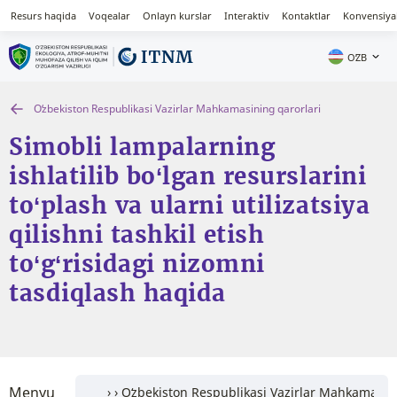
Resurs haqida
Voqealar
Onlayn kurslar
Interaktiv
Kontaktlar
Konvensiya
OʻZB
Oʻzbekiston Respublikasi Vazirlar Mahkamasining qarorlari
Simobli lampalarning
ishlatilib bo‘lgan resurslarini
to‘plash va ularni utilizatsiya
qilishni tashkil etish
to‘g‘risidagi nizomni
tasdiqlash haqida
Menyu