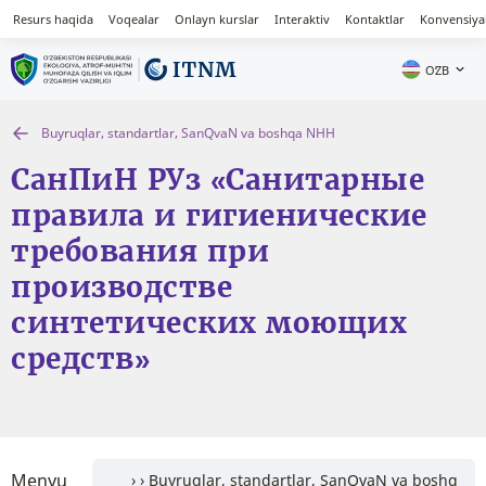
Resurs haqida
Voqealar
Onlayn kurslar
Interaktiv
Kontaktlar
Konvensiya
OʻZB
Buyruqlar, standartlar, SanQvaN va boshqa NHH
СанПиН РУз «Санитарные
правила и гигиенические
требования при
производстве
синтетических моющих
средств»
Menyu