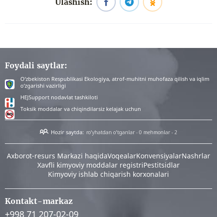
Ulashish:
Foydali saytlar:
O‘zbekiston Respublikasi Ekologiya, atrof-muhitni muhofaza qilish va iqlim
o‘zgarishi vazirligi
HEJSupport nodavlat tashkiloti
Toksik moddalar va chiqindilarsiz kelajak uchun
Hozir saytda:
ro'yhatdan o'tganlar - 0
mehmonlar - 2
Аxborot-resurs Markazi haqida
Voqealar
Konvensiyalar
Nashrlar
Xavfli kimyoviy moddalar registri
Pestitsidlar
Kimyoviy ishlab chiqarish korxonalari
Kontakt-markaz
+998 71 207-02-09