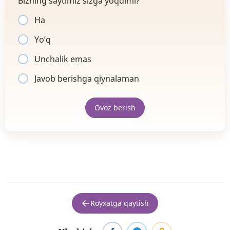
Bizning saytimiz sizga yoqdimi?
Ha
Yo’q
Unchalik emas
Javob berishga qiynalaman
Ovoz berish
Roʻyxatga qaytish