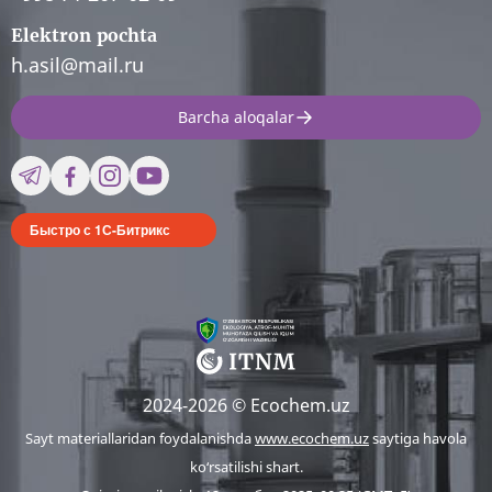
Elektron pochta
h.asil@mail.ru
Barcha aloqalar
Быстро с 1С-Битрикс
2024-2026 © Ecochem.uz
Sayt materiallaridan foydalanishda
www.ecochem.uz
saytiga havola
ko‘rsatilishi shart.