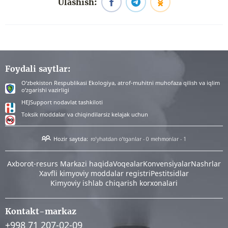
Ulashish:
Foydali saytlar:
O‘zbekiston Respublikasi Ekologiya, atrof-muhitni muhofaza qilish va iqlim
o‘zgarishi vazirligi
HEJSupport nodavlat tashkiloti
Toksik moddalar va chiqindilarsiz kelajak uchun
Hozir saytda:
ro'yhatdan o'tganlar - 0
mehmonlar - 1
Аxborot-resurs Markazi haqida
Voqealar
Konvensiyalar
Nashrlar
Xavfli kimyoviy moddalar registri
Pestitsidlar
Kimyoviy ishlab chiqarish korxonalari
Kontakt-markaz
+998 71 207-02-09