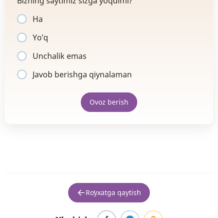
Bizning saytimiz sizga yoqdimi?
Ha
Yo’q
Unchalik emas
Javob berishga qiynalaman
Ovoz berish
Roʻyxatga qaytish