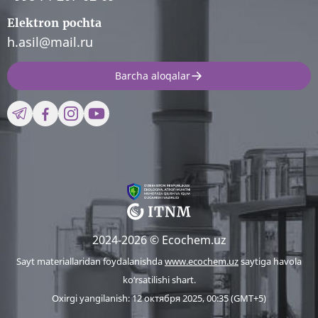
Elektron pochta
h.asil@mail.ru
Barcha aloqalar
2024-2026 © Ecochem.uz
Sayt materiallaridan foydalanishda
www.ecochem.uz
saytiga havola
ko‘rsatilishi shart.
Oxirgi yangilanish: 12 октября 2025, 00:35 (GMT+5)