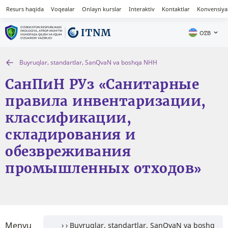
Resurs haqida
Voqealar
Onlayn kurslar
Interaktiv
Kontaktlar
Konvensiya
OʻZB
Buyruqlar, standartlar, SanQvaN va boshqa NHH
СанПиН РУз «Санитарные
правила инвентаризации,
классификации,
складирования и
обезвреживания
промышленных отходов»
Menyu