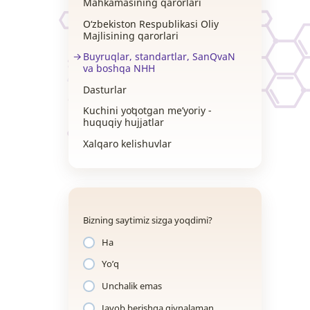
Mahkamasining qarorlari
O‘zbekiston Respublikasi Oliy
Majlisining qarorlari
Buyruqlar, standartlar, SanQvaN
va boshqa NHH
Dasturlar
Kuchini yoʻqotgan me’yoriy -
huquqiy hujjatlar
Xalqaro kelishuvlar
Bizning saytimiz sizga yoqdimi?
Ha
Yo’q
Unchalik emas
Javob berishga qiynalaman