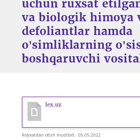
uchun ruxsat etilga
va biologik himoya v
defoliantlar hamda
oʼsimliklarning oʼsi
boshqaruvchi vosita
lex.uz
Roʻyxatdan oʻtish muddati: 05.05.2022