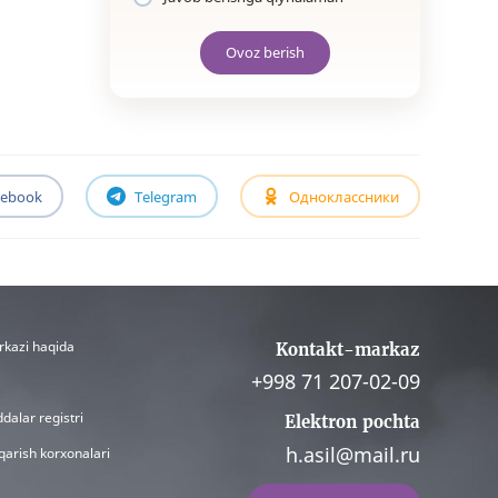
Ovoz berish
cebook
Telegram
Одноклассники
rkazi haqida
Kontakt-markaz
+998 71 207-02-09
dalar registri
Elektron pochta
h.asil@mail.ru
qarish korxonalari