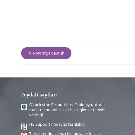
Roʻyxatga qaytish
Foydali saytlar:
O‘zbekiston Respublikasi Ekologiya, atrof-
muhitni muhofaza qilish va iqlim o‘zgarishi
vazirligi
HEJSupport nodavlat tashkiloti
Toksik moddalar va chiqindilarsiz kelajak