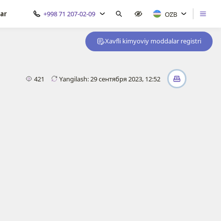
ar
+998 71 207-02-09
OʻZB
Xavfli kimyoviy moddalar registri
421
Yangilash: 29 сентября 2023, 12:52