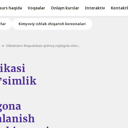
surs haqida
Voqealar
Onlayn kurslar
Interaktiv
Kontaktl
lar
Kimyoviy ishlab chiqarish korxonalari
Oʼzbekiston Respublikasi qishloq xoʼjaligida oʼsim...
ikasi
oʼsimlik
gona
alanish