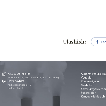
Ulashish:
Fa
Xato topdingizmi?
Аxborot-resurs Ma
Voqealar
Matnni tanlang va Ctrl+Enter tugmalarini bosing
Hozir saytda:
Konvensiyalar
Nashrlar
ro'yhatdan o'tganlar - 0
mehmonlar - 1
Xavfli kimyoviy mod
Pestitsidlar
Kimyoviy ishlab chi