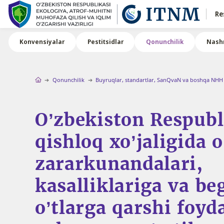
Re
Konvensiyalar
Pestitsidlar
Qonunchilik
Nashr
Qonunchilik
Buyruqlar, standartlar, SanQvaN va boshqa NHH
Oʼzbekiston Respubl
qishloq xoʼjaligida 
zararkunandalari,
kasalliklariga va be
oʼtlarga qarshi foyd