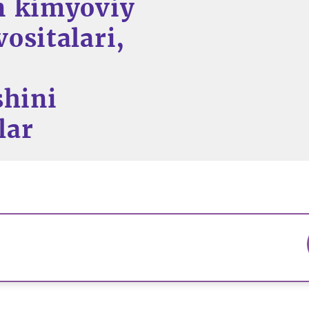
n kimyoviy
ositalari,
shini
lar