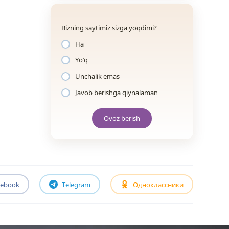
Bizning saytimiz sizga yoqdimi?
Ha
Yo’q
Unchalik emas
Javob berishga qiynalaman
Ovoz berish
cebook
Telegram
Одноклассники