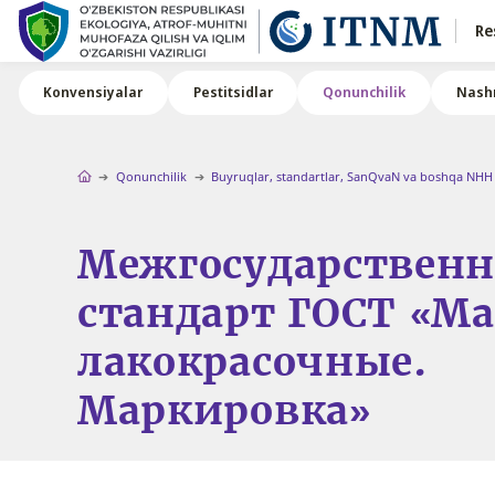
Re
Konvensiyalar
Pestitsidlar
Qonunchilik
Nashr
Qonunchilik
Buyruqlar, standartlar, SanQvaN va boshqa NHH
Межгосударствен
стандарт ГОСТ «М
лакокрасочные.
Маркировка»