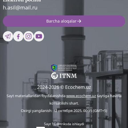
h.asil@mail.ru
Barcha aloqalar
2024-2026 © Ecochem.uz
Sayt materiallaridan foydalanishda
www.ecochem.uz
saytiga havola
ko‘rsatilishi shart.
Oxirgi yangilanish: 12 октября 2025, 00:35 (GMT+5)
Sayt 1C-Bitriksda ishlaydi