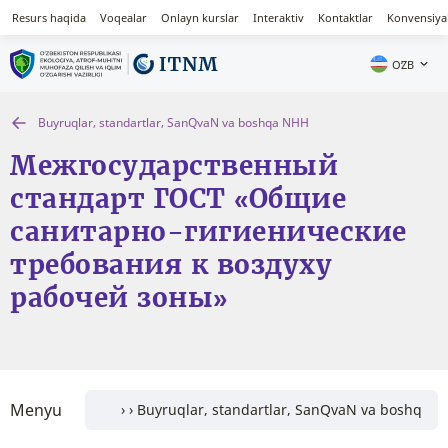
Resurs haqida
Voqealar
Onlayn kurslar
Interaktiv
Kontaktlar
Konvensiya
OʻZB
Buyruqlar, standartlar, SanQvaN va boshqa NHH
Межгосударственный
стандарт ГОСТ «Общие
санитарно-гигиенические
требования к воздуху
рабочей зоны»
Menyu