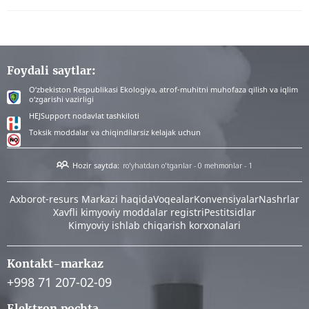
Foydali saytlar:
O‘zbekiston Respublikasi Ekologiya, atrof-muhitni muhofaza qilish va iqlim
o‘zgarishi vazirligi
HEJSupport nodavlat tashkiloti
Toksik moddalar va chiqindilarsiz kelajak uchun
Hozir saytda:
ro'yhatdan o'tganlar - 0
mehmonlar - 1
Аxborot-resurs Markazi haqida
Voqealar
Konvensiyalar
Nashrlar
Xavfli kimyoviy moddalar registri
Pestitsidlar
Kimyoviy ishlab chiqarish korxonalari
Kontakt-markaz
+998 71 207-02-09
Elektron pochta