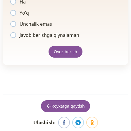
Ha
Yo’q
Unchalik emas
Javob berishga qiynalaman
Ovoz berish
Roʻyxatga qaytish
Ulashish: