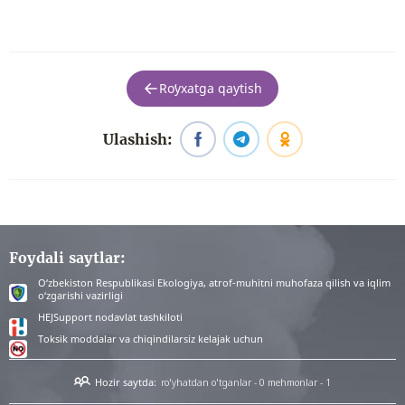
Roʻyxatga qaytish
Ulashish:
Foydali saytlar:
O‘zbekiston Respublikasi Ekologiya, atrof-muhitni muhofaza qilish va iqlim
o‘zgarishi vazirligi
HEJSupport nodavlat tashkiloti
Toksik moddalar va chiqindilarsiz kelajak uchun
Hozir saytda:
ro'yhatdan o'tganlar - 0
mehmonlar - 1