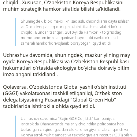
chiqildi. Xususan, O‘zbekiston Koreya Respublikasini
muhim strategik hamkor sifatida bilishi ta’kidlandi.
Shuningdek, bioxilma-xillikni saqlash, chiqindilarni qayta ishlash
va Orol dengizining qurigan tubini tiklash masalalari ko‘rib
chiqildi. Bundan tashqari, 2010-yilda Hamkorlik to‘g‘risidagi
memorandum imzolanganidan buyon ikki davlat o‘rtasida
samarali hamkorlik rivojlanib borayotgani qayd etildi.
Uchrashuv davomida, shuningdek, mazkur yilning may
oyida Koreya Respublikasi va O‘zbekiston Respublikasi
hukumatlari o‘rtasida ekologiya bo‘yicha doiraviy bitim
imzolangani ta’kidlandi.
Qolaversa, O‘zbekistonda Global yashil o‘sish instituti
(GGGI) vakolatxonasi tashkil etilganligi, O‘zbekiston
delegatsiyasining Pusandagi "Global Green Hub"
tadbirlarida ishtiroki alohida qayd etildi.
Uchrashuv davomida “Sejin G&E Со., Ltd.” kompaniyasi
ishtirokida Ohangaronda maishiy chiqindilar poligonida hosil
bo‘ladigan chiqindi gazidan elektr energiya ishlab chiqarish va
Koreya atrof-muhit sanoati va texnologiyalari instituti (KEITI) bilan