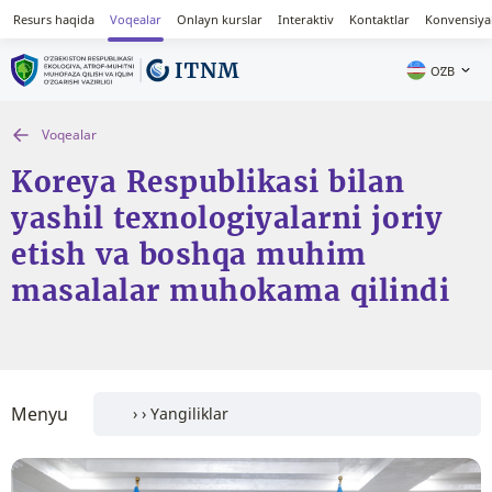
Resurs haqida
Voqealar
Onlayn kurslar
Interaktiv
Kontaktlar
Konvensiya
OʻZB
Voqealar
Koreya Respublikasi bilan
yashil texnologiyalarni joriy
etish va boshqa muhim
masalalar muhokama qilindi
Menyu