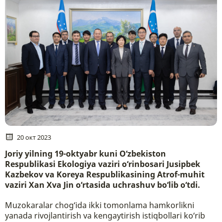
20 окт 2023
Joriy yilning 19-oktyabr kuni O‘zbekiston
Respublikasi Ekologiya vaziri o‘rinbosari Jusipbek
Kazbekov va Koreya Respublikasining Atrof-muhit
vaziri Xan Xva Jin o‘rtasida uchrashuv bo‘lib o‘tdi.
Muzokaralar chog‘ida ikki tomonlama hamkorlikni
yanada rivojlantirish va kengaytirish istiqbollari ko‘rib