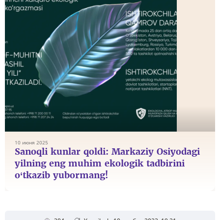
10 июня 2025
Sanoqli kunlar qoldi: Markaziy Osiyodagi
yilning eng muhim ekologik tadbirini
o‘tkazib yubormang!