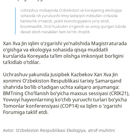
Uzhrashuv mobaynida O‘zbekiston va Koreyaning ekologiya
sohasida ish yurutuvchi ilmiy-tadqiqot institutlari o‘rtasida
hamkorlik o‘rnatish, yashil texnologiyalarni joriy etish,
bioxilmaxillik, Orol hududini o‘rganish va uning qurigan tubida
daraxt ekish masalalari ham ko‘rib chiqildi.
Xan Xva Jin iqlim o‘zgarishi yo‘nalishida Magistraturada
o‘gishga va ekologiya sohasida qisqa muddatli
kurslarida Koreyada ta’lim olishga imkoniyat borligini
ta’kidlab o‘tdilar.
Uchrashuv yakunida Jusipbek Kazbekov Xan Xva Jin
xonimni O‘zbekiston Respublikasi tarixiy Samarqand
shahrida bo‘lib o’tadigan uchta xalqaro anjumanga:
BMTning Cho‘llanish bo‘yicha maxsus sessiyasi (CRIK21),
Yovvoyi hayvonlarning ko‘chib yuruvchi turlari bo‘yicha
Tomonlar konferensiyasi (COP14) va Iqlim o ‘zgarishi
Forumiga taklif etdi.
Avtor:
O‘zbekiston Respublikasi Ekologiya, atrof-muhitni