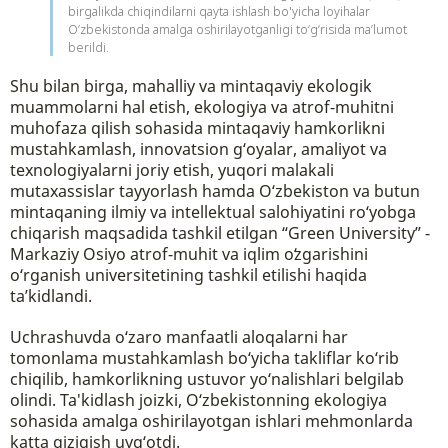
birgalikda chiqindilarni qayta ishlash bo'yicha loyihalar
O’zbekistonda amalga oshirilayotganligi to‘g‘risida ma’lumot
berildi.
Shu bilan birga, mahalliy va mintaqaviy ekologik
muammolarni hal etish, ekologiya va atrof-muhitni
muhofaza qilish sohasida mintaqaviy hamkorlikni
mustahkamlash, innovatsion g‘oyalar, amaliyot va
texnologiyalarni joriy etish, yuqori malakali
mutaxassislar tayyorlash hamda O‘zbekiston va butun
mintaqaning ilmiy va intellektual salohiyatini ro‘yobga
chiqarish maqsadida tashkil etilgan “Green University” -
Markaziy Osiyo atrof-muhit va iqlim oʻzgarishini
o‘rganish universitetining tashkil etilishi haqida
ta’kidlandi.
Uchrashuvda o‘zaro manfaatli aloqalarni har
tomonlama mustahkamlash bo‘yicha takliflar ko‘rib
chiqilib, hamkorlikning ustuvor yo‘nalishlari belgilab
olindi. Ta'kidlash joizki, O‘zbekistonning ekologiya
sohasida amalga oshirilayotgan ishlari mehmonlarda
katta qizigish uyg‘otdi.