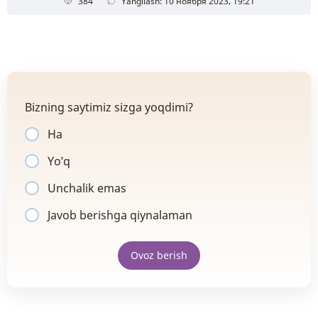
384
Yangilash: 10 ноября 2023, 19:21
Bizning saytimiz sizga yoqdimi?
Ha
Yo’q
Unchalik emas
Javob berishga qiynalaman
Ovoz berish