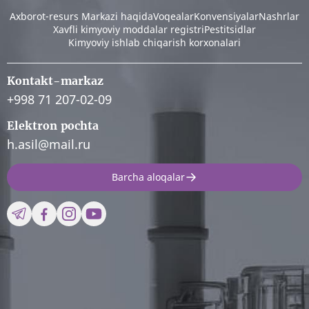
Аxborot-resurs Markazi haqida
Voqealar
Konvensiyalar
Nashrlar
Xavfli kimyoviy moddalar registri
Pestitsidlar
Kimyoviy ishlab chiqarish korxonalari
Kontakt-markaz
+998 71 207-02-09
Elektron pochta
h.asil@mail.ru
Barcha aloqalar