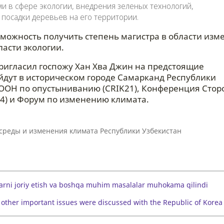
и в сфере экологии, внедрения зеленых технологий,
 посадки деревьев на его территории.
озможность получить степень магистра в области из
ласти экологии.
ригласил госпожу Хан Хва Джин на предстоящие
дут в историческом городе Самарканд Республики
 ООН по опустыниванию (CRIK21), Конференция Стор
) и Форум по изменению климата.
среды и изменения климата Республики Узбекистан
alarni joriy etish va boshqa muhim masalalar muhokama qilindi
other important issues were discussed with the Republic of Korea