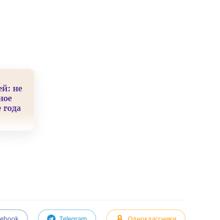
ей: не
ное
 года
cebook
Telegram
Одноклассники