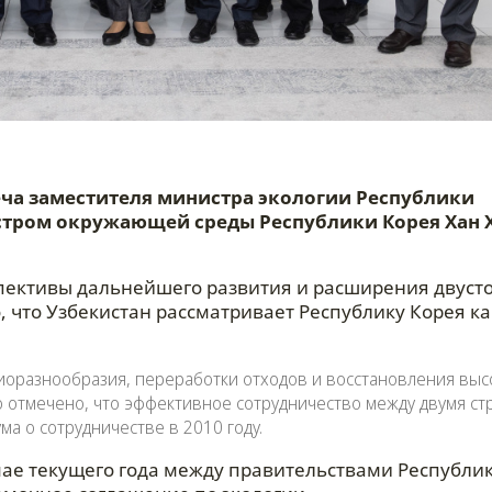
реча заместителя министра экологии Республики
стром окружающей среды Республики Корея Хан 
пективы дальнейшего развития и расширения двуст
, что Узбекистан рассматривает Республику Корея ка
иоразнообразия, переработки отходов и восстановления вы
о отмечено, что эффективное сотрудничество между двумя ст
а о сотрудничестве в 2010 году.
 мае текущего года между правительствами Республи