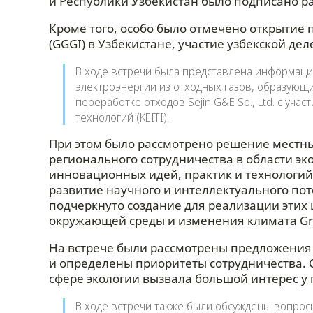
и Республики Узбекистан было подписано р
Кроме того, особо было отмечено открытие 
(GGGI) в Узбекистане, участие узбекской де
В ходе встречи была представлена информаци
электроэнергии из отходных газов, образующ
переработке отходов Sejin G&E So., Ltd. с уч
технологий (KEITI).
При этом было рассмотрено решение местны
регионального сотрудничества в области э
инновационных идей, практик и технологи
развитие научного и интеллектуального пот
подчеркнуто создание для реализации этих
окружающей среды и изменения климата Gre
На встрече были рассмотрены предложени
и определены приоритеты сотрудничества. С
сфере экологии вызвала большой интерес у 
В ходе встречи также были обсуждены вопрос