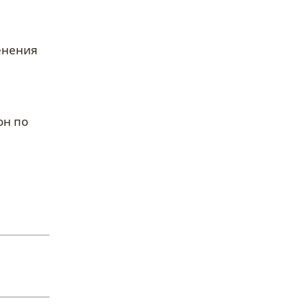
менения
он по