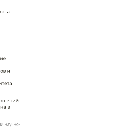
оста
ние
ов и
итета
ношений
на в
и научно-