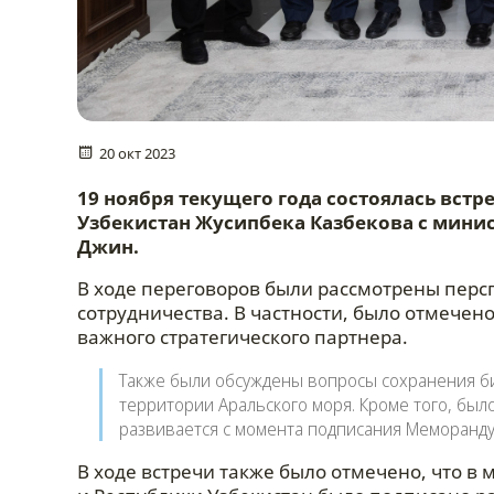
20 окт 2023
19 ноября текущего года состоялась вст
Узбекистан Жусипбека Казбекова с мини
Джин.
В ходе переговоров были рассмотрены перс
сотрудничества. В частности, было отмечено
важного стратегического партнера.
Также были обсуждены вопросы сохранения б
территории Аральского моря. Кроме того, был
развивается с момента подписания Меморандум
В ходе встречи также было отмечено, что в