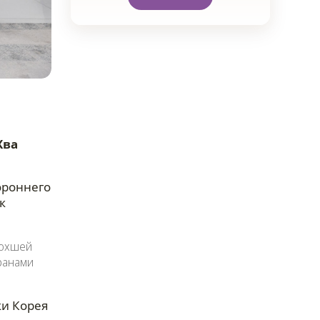
Хва
ороннего
к
сохшей
ранами
ки Корея