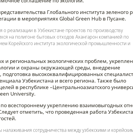
амочное соглашение по экологии.
представительства Глобального института зеленого р
легации в мероприятиях Global Green Hub в Пусане.
я о реализации в Узбекистане проектов по производству
ихся на полигоне бытовых отходов Ахангарон компанией по
астием Корейского института экологической промышленности и
х и региональных экологических проблем, укрепле
кологии и охраны окружающей среды, внедрение
й, подготовка высококвалифицированных специалист
енциала Узбекистана и всего региона. Также было
 целей в республике –Центральноазиатского универс
en University.
я по всестороннему укреплению взаимовыгодных от
ледует отметить, что проведенная работа Узбекиста
гостей.
ы налаживания сотрудничества между узбекскими и корейским