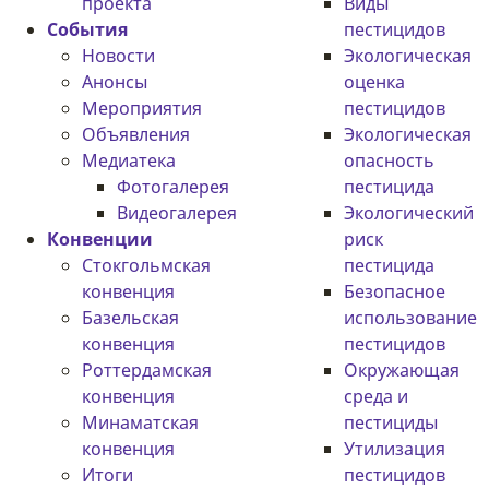
проекта
Виды
События
пестицидов
Новости
Экологическая
Анонсы
оценка
Мероприятия
пестицидов
Объявления
Экологическая
Медиатека
опасность
Фотогалерея
пестицида
Видеогалерея
Экологический
Конвенции
риск
Стокгольмская
пестицида
конвенция
Безопасное
Базельская
использование
конвенция
пестицидов
Роттердамская
Окружающая
конвенция
среда и
Минаматская
пестициды
конвенция
Утилизация
Итоги
пестицидов