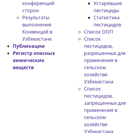
конференций
Устаревшие
сторон
пестициды
Результаты
Статистика
выполнения
пестицидов
Конвенций в
Список ООП
Узбекистане
Список
Публикации
пестицидов,
Регистр опасных
разрешенных для
химических
применения в
веществ
сельском
хозяйстве
Узбекистана
Список
пестицидов,
запрещенных для
применения в
сельском
хозяйстве
Узбекистана