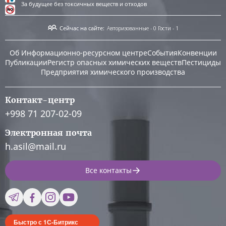
За будущее без токсичных веществ и отходов
Сейчас на сайте:
Авторизованные - 0
Гости - 1
Об Информационно-ресурсном центре
События
Конвенции
Публикации
Регистр опасных химических веществ
Пестициды
Предприятия химического производства
Контакт-центр
+998 71 207-02-09
Электронная почта
h.asil@mail.ru
Все контакты
Быстро с 1С-Битрикс