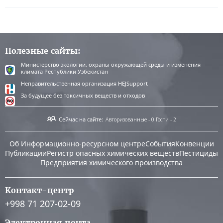
Полезные сайты:
Министерство экологии, охраны окружающей среды и изменения
климата Республики Узбекистан
Неправительственная организация HEJSupport
За будущее без токсичных веществ и отходов
Сейчас на сайте:
Авторизованные - 0
Гости - 2
Об Информационно-ресурсном центре
События
Конвенции
Публикации
Регистр опасных химических веществ
Пестициды
Предприятия химического производства
Контакт-центр
+998 71 207-02-09
Электронная почта