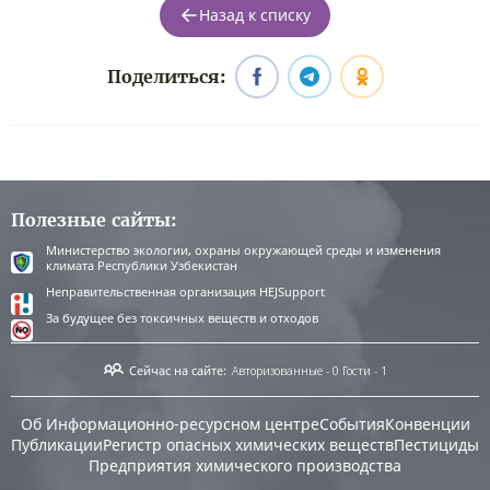
Назад к списку
Поделиться:
Полезные сайты:
Министерство экологии, охраны окружающей среды и изменения
климата Республики Узбекистан
Неправительственная организация HEJSupport
За будущее без токсичных веществ и отходов
Сейчас на сайте:
Авторизованные - 0
Гости - 1
Об Информационно-ресурсном центре
События
Конвенции
Публикации
Регистр опасных химических веществ
Пестициды
Предприятия химического производства