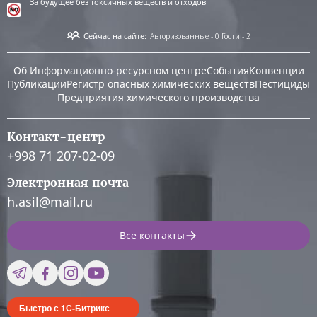
За будущее без токсичных веществ и отходов
Сейчас на сайте:
Авторизованные - 0
Гости - 2
Об Информационно-ресурсном центре
События
Конвенции
Публикации
Регистр опасных химических веществ
Пестициды
Предприятия химического производства
Контакт-центр
+998 71 207-02-09
Электронная почта
h.asil@mail.ru
Все контакты
Быстро с 1С-Битрикс