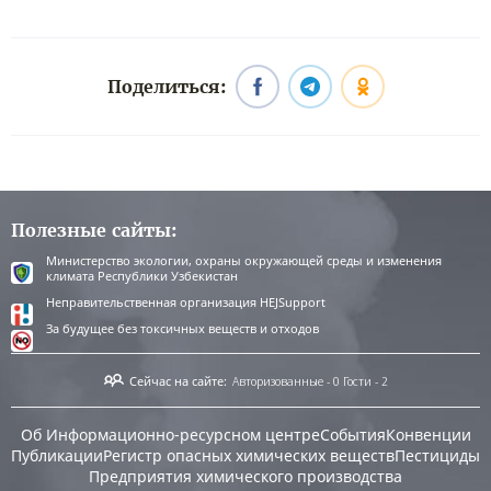
Поделиться:
Полезные сайты:
Министерство экологии, охраны окружающей среды и изменения
климата Республики Узбекистан
Неправительственная организация HEJSupport
За будущее без токсичных веществ и отходов
Сейчас на сайте:
Авторизованные - 0
Гости - 2
Об Информационно-ресурсном центре
События
Конвенции
Публикации
Регистр опасных химических веществ
Пестициды
Предприятия химического производства