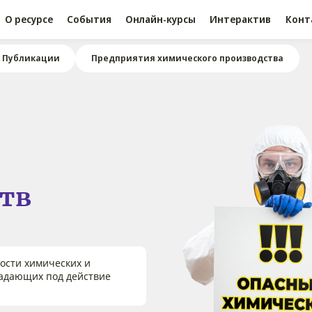
О ресурсе
События
Онлайн-курсы
Интерактив
Конт
Публикации
Предприятия химического производства
тв
ости химических и
падающих под действие