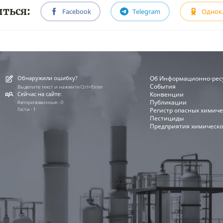
ться:
Facebook
Telegram
Однок
Обнаружили ошибку?
Об Информационно-рес
События
Выделите текст и нажмите Ctrl+Enter
Сейчас на сайте:
Конвенции
Публикации
Авторизованные - 0
Гости - 1
Регистр опасных химиче
Пестициды
Предприятия химическо