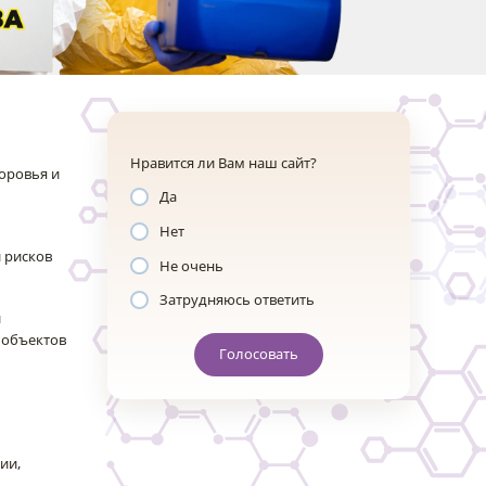
Нравится ли Вам наш сайт?
оровья и
Да
Нет
 рисков
Не очень
Затрудняюсь ответить
й
 объектов
Голосовать
ии,