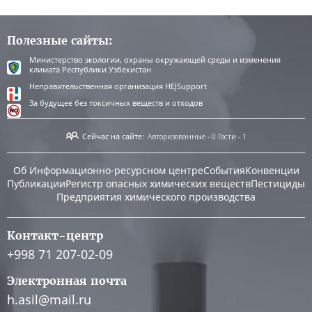
Полезные сайты:
Министерство экологии, охраны окружающей среды и изменения
климата Республики Узбекистан
Неправительственная организация HEJSupport
За будущее без токсичных веществ и отходов
Сейчас на сайте:
Авторизованные - 0
Гости - 1
Об Информационно-ресурсном центре
События
Конвенции
Публикации
Регистр опасных химических веществ
Пестициды
Предприятия химического производства
Контакт-центр
+998 71 207-02-09
Электронная почта
h.asil@mail.ru