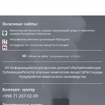
Полезные сайты:
Министерство экологии, охраны окружающей среды и изменения
климата Республики Узбекистан
Неправительственная организация HEJSupport
За будущее без токсичных веществ и отходов
Сейчас на сайте:
Авторизованные - 0
Гости - 1
Об Информационно-ресурсном центре
События
Конвенции
Публикации
Регистр опасных химических веществ
Пестициды
Предприятия химического производства
Контакт-центр
+998 71 207-02-09
Электронная почта