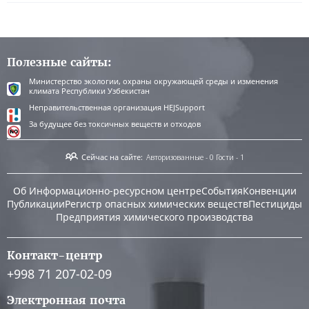
Полезные сайты:
Министерство экологии, охраны окружающей среды и изменения
климата Республики Узбекистан
Неправительственная организация HEJSupport
За будущее без токсичных веществ и отходов
Сейчас на сайте:
Авторизованные - 0
Гости - 1
Об Информационно-ресурсном центре
События
Конвенции
Публикации
Регистр опасных химических веществ
Пестициды
Предприятия химического производства
Контакт-центр
+998 71 207-02-09
Электронная почта