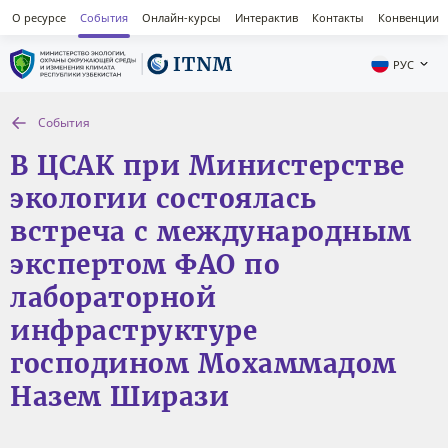
О ресурсе
События
Онлайн-курсы
Интерактив
Контакты
Конвенции
РУС
События
В ЦСАК при Министерстве
экологии состоялась
встреча с международным
экспертом ФАО по
лабораторной
инфраструктуре
господином Мохаммадом
Назем Ширази