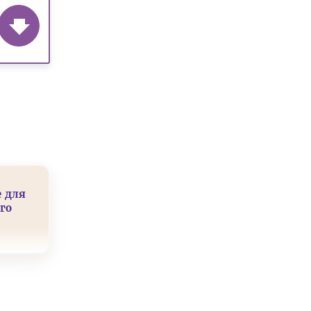
е для
го