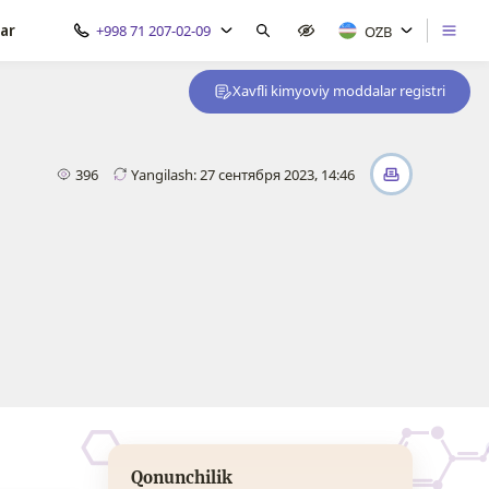
ar
+998 71 207-02-09
OʻZB
Xavfli kimyoviy moddalar registri
396
Yangilash: 27 сентября 2023, 14:46
Qonunchilik