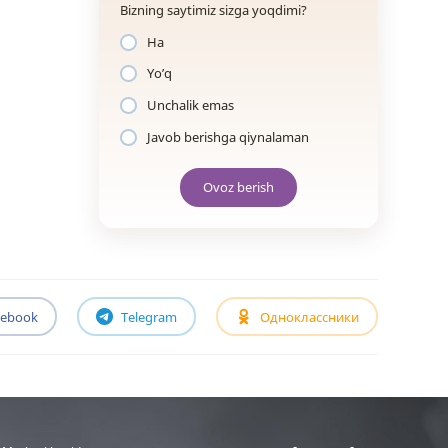
Bizning saytimiz sizga yoqdimi?
Ha
Yo’q
Unchalik emas
Javob berishga qiynalaman
Ovoz berish
cebook
Telegram
Одноклассники