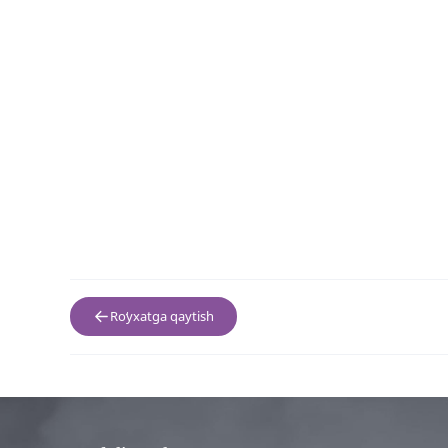
Roʻyxatga qaytish