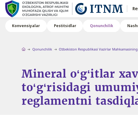
Re
Konvensiyalar
Pestitsidlar
Qonunchilik
Nashr
Qonunchilik
Oʻzbekiston Respublikasi Vazirlar Mahkamasining 
Mineral o‘g‘itlar xav
to‘g‘risidagi umumi
reglamentni tasdiql