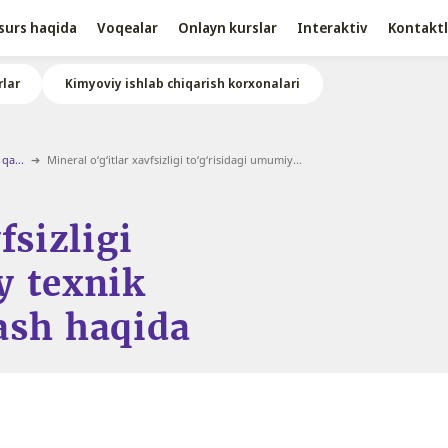
surs haqida
Voqealar
Onlayn kurslar
Interaktiv
Kontaktl
lar
Kimyoviy ishlab chiqarish korxonalari
qa...
Mineral o‘g‘itlar xavfsizligi to‘g‘risidagi umumiy...
fsizligi
y texnik
ash haqida