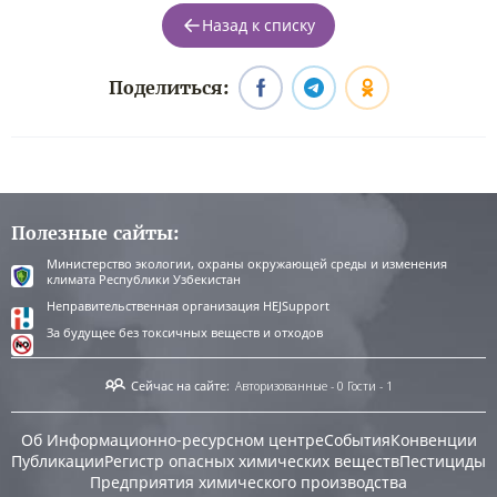
Назад к списку
Поделиться:
Полезные сайты:
Министерство экологии, охраны окружающей среды и изменения
климата Республики Узбекистан
Неправительственная организация HEJSupport
За будущее без токсичных веществ и отходов
Сейчас на сайте:
Авторизованные - 0
Гости - 1
Об Информационно-ресурсном центре
События
Конвенции
Публикации
Регистр опасных химических веществ
Пестициды
Предприятия химического производства