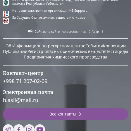
климата Республики Узбекистан
Неправительственная организация HEJSupport
За будущее без токсичных веществ и отходов
Сейчас на сайте:
Авторизованные - 0
Гости - 3
Об Информационно-ресурсном центре
События
Конвенции
Публикации
Регистр опасных химических веществ
Пестициды
Предприятия химического производства
Контакт-центр
+998 71 207-02-09
Электронная почта
h.asil@mail.ru
Все контакты