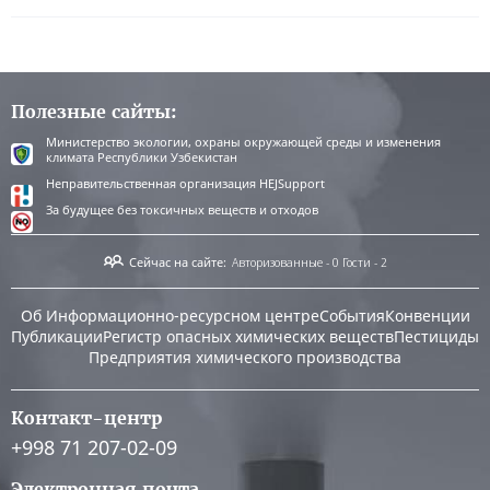
Полезные сайты:
Министерство экологии, охраны окружающей среды и изменения
климата Республики Узбекистан
Неправительственная организация HEJSupport
За будущее без токсичных веществ и отходов
Сейчас на сайте:
Авторизованные - 0
Гости - 2
Об Информационно-ресурсном центре
События
Конвенции
Публикации
Регистр опасных химических веществ
Пестициды
Предприятия химического производства
Контакт-центр
+998 71 207-02-09
Электронная почта