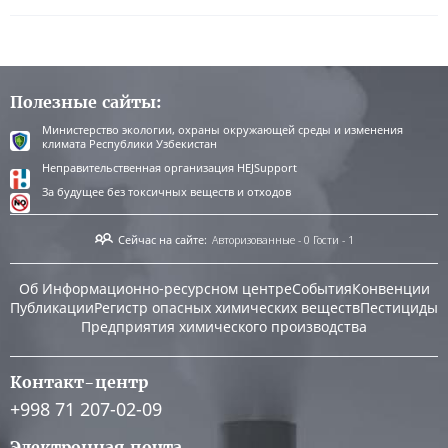
Полезные сайты:
Министерство экологии, охраны окружающей среды и изменения
климата Республики Узбекистан
Неправительственная организация HEJSupport
За будущее без токсичных веществ и отходов
Сейчас на сайте:
Авторизованные - 0
Гости - 1
Об Информационно-ресурсном центре
События
Конвенции
Публикации
Регистр опасных химических веществ
Пестициды
Предприятия химического производства
Контакт-центр
+998 71 207-02-09
Электронная почта