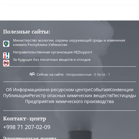
Полезные сайты:
Министерство экологии, охраны окружающей среды и изменения
климата Республики Узбекистан
Неправительственная организация HEJSupport
За будущее без токсичных веществ и отходов
Сейчас на сайте:
Авторизованные - 0
Гости - 1
Об Информационно-ресурсном центре
События
Конвенции
Публикации
Регистр опасных химических веществ
Пестициды
Предприятия химического производства
Контакт-центр
+998 71 207-02-09
Электронная почта