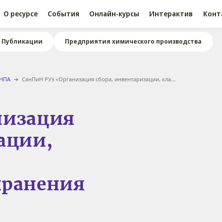
О ресурсе
События
Онлайн-курсы
Интерактив
Конт
Публикации
Предприятия химического производства
 НПА
СанПиН РУз «Организация сбора, инвентаризации, кла...
низация
ации,
хранения