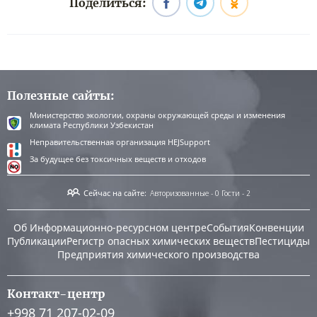
Поделиться:
Полезные сайты:
Министерство экологии, охраны окружающей среды и изменения
климата Республики Узбекистан
Неправительственная организация HEJSupport
За будущее без токсичных веществ и отходов
Сейчас на сайте:
Авторизованные - 0
Гости - 2
Об Информационно-ресурсном центре
События
Конвенции
Публикации
Регистр опасных химических веществ
Пестициды
Предприятия химического производства
Контакт-центр
+998 71 207-02-09