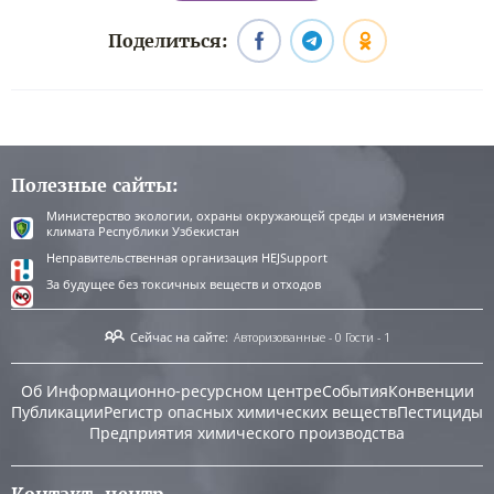
Поделиться:
Полезные сайты:
Министерство экологии, охраны окружающей среды и изменения
климата Республики Узбекистан
Неправительственная организация HEJSupport
За будущее без токсичных веществ и отходов
Сейчас на сайте:
Авторизованные - 0
Гости - 1
Об Информационно-ресурсном центре
События
Конвенции
Публикации
Регистр опасных химических веществ
Пестициды
Предприятия химического производства