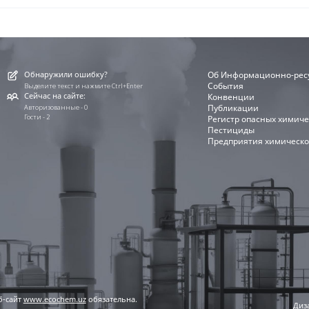
Обнаружили ошибку?
Об Информационно-рес
События
Выделите текст и нажмите Ctrl+Enter
Сейчас на сайте:
Конвенции
Публикации
Авторизованные - 0
Гости - 2
Регистр опасных химиче
Пестициды
Предприятия химическо
б-сайт
www.ecochem.uz
обязательна.
Диза