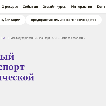
О ресурсе
События
Онлайн-курсы
Интерактив
Конт
Публикации
Предприятия химического производства
 НПА
Межгосударственный стандарт ГОСТ «Паспорт безопасн...
ный
спорт
ической
е