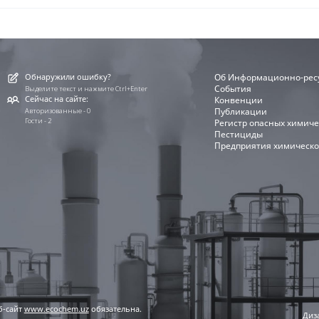
Обнаружили ошибку?
Об Информационно-рес
События
Выделите текст и нажмите Ctrl+Enter
Сейчас на сайте:
Конвенции
Публикации
Авторизованные - 0
Гости - 2
Регистр опасных химиче
Пестициды
Предприятия химическо
б-сайт
www.ecochem.uz
обязательна.
Диза