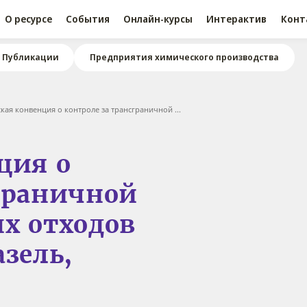
О ресурсе
События
Онлайн-курсы
Интерактив
Конт
Публикации
Предприятия химического производства
кая конвенция о контроле за трансграничной ...
ция о
сграничной
х отходов
азель,