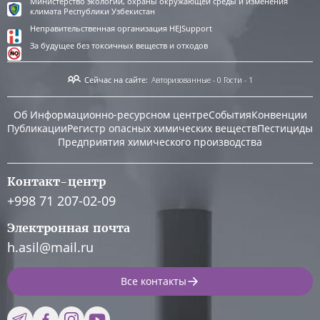
Министерство экологии, охраны окружающей среды и изменения
климата Республики Узбекистан
Неправительственная организация HEJSupport
За будущее без токсичных веществ и отходов
Сейчас на сайте:
Авторизованные - 0
Гости - 1
Об Информационно-ресурсном центре
События
Конвенции
Публикации
Регистр опасных химических веществ
Пестициды
Предприятия химического производства
Контакт-центр
+998 71 207-02-09
Электронная почта
h.asil@mail.ru
Все контакты