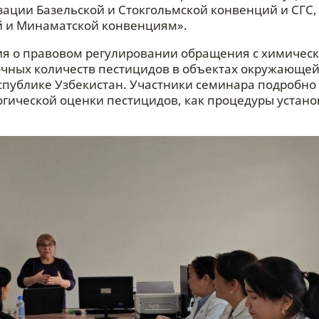
ации Базельской и Стокгольмской конвенций и СГС,
й и Минаматской конвенциям».
я о правовом регулировании обращения с химичес
чных количеств пестицидов в объектах окружающей
публике Узбекистан. Участники семинара подробно
огической оценки пестицидов, как процедуры устан