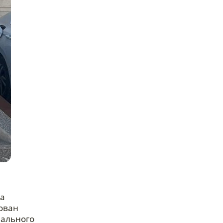
ва
ован
нального