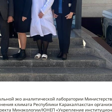
иальной эко аналитической лаборатории Министерст
енения климата Республики Каракалпакстан организ
роекта Минэкологии/ЮНЕП «Укрепление институцио