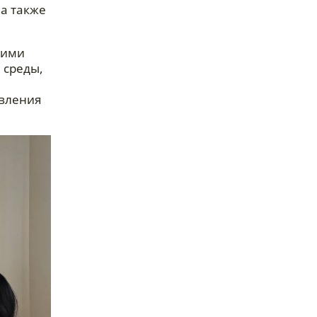
 а также
кими
 среды,
овления