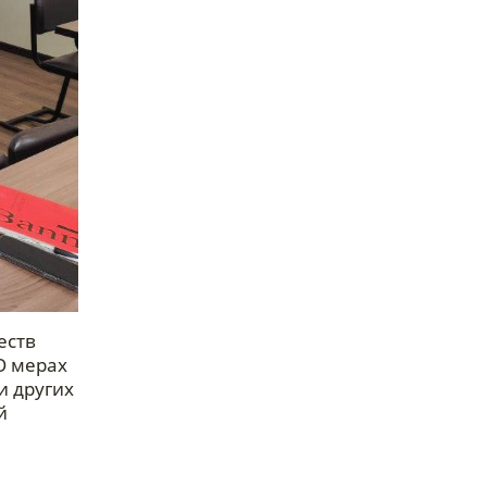
еств
О мерах
и других
й