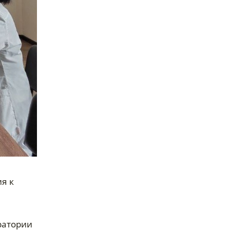
я к
ратории