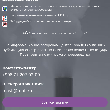
Министерство экологии, охраны окружающей среды и изменения
климата Республики Узбекистан
Неправительственная организация HEJSupport
За будущее без токсичных веществ и отходов
Сейчас на сайте:
Авторизованные - 0
Гости - 2
Об Информационно-ресурсном центре
События
Конвенции
Публикации
Регистр опасных химических веществ
Пестициды
Предприятия химического производства
Контакт-центр
+998 71 207-02-09
Электронная почта
h.asil@mail.ru
Все контакты