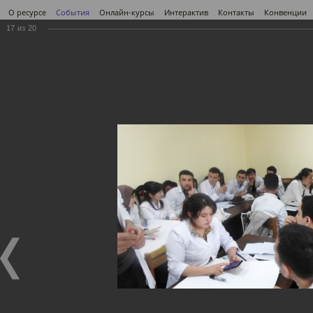
О ресурсе
События
Онлайн-курсы
Интерактив
Контакты
Конвенции
17
из
20
РУС
Фотогалерея
Фотогалерея
Меню
Семинар-тренинг "Стратегический подход к
международному регулированию химических
веществ. Сельскохозяйственный сектор"
11.04.2023