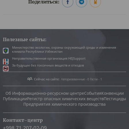
Поделиться:
Полезные сайты:
Министерство экологии, охраны окружающей среды и изменения
климата Республики Узбекистан
Неправительственная организация HEJSupport
За будущее без токсичных веществ и отходов
Сейчас на сайте:
Авторизованные - 0
Гости - 1
Об Информационно-ресурсном центре
События
Конвенции
Публикации
Регистр опасных химических веществ
Пестициды
Предприятия химического производства
Контакт-центр
+998 71 207-02-09