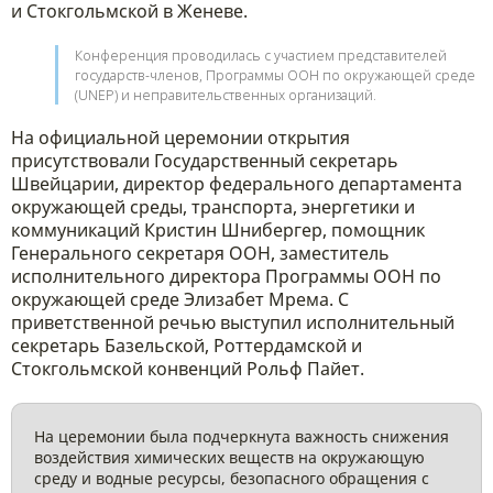
и Стокгольмской в Женеве.
Конференция проводилась с участием представителей
государств-членов, Программы ООН по окружающей среде
(UNEP) и неправительственных организаций.
На официальной церемонии открытия
присутствовали Государственный секретарь
Швейцарии, директор федерального департамента
окружающей среды, транспорта, энергетики и
коммуникаций Кристин Шнибергер, помощник
Генерального секретаря ООН, заместитель
исполнительного директора Программы ООН по
окружающей среде Элизабет Мрема. С
приветственной речью выступил исполнительный
секретарь Базельской, Роттердамской и
Стокгольмской конвенций Рольф Пайет.
На церемонии была подчеркнута важность снижения
воздействия химических веществ на окружающую
среду и водные ресурсы, безопасного обращения с