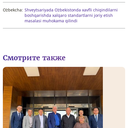
Oʻzbekcha:
Shveytsariyada Oʻzbekistonda xavfli chiqindilarni
boshqarishda xalqaro standartlarni joriy etish
masalasi muhokama qilindi
Смотрите также