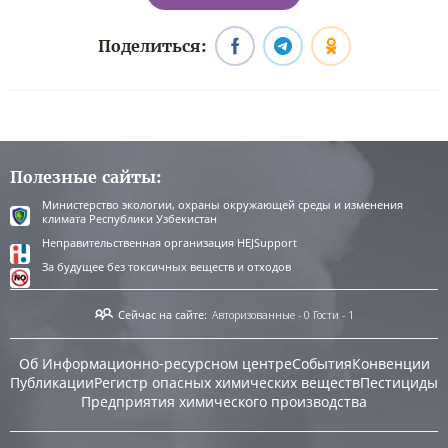
Поделиться:
Полезные сайты:
Министерство экологии, охраны окружающей среды и изменения
климата Республики Узбекистан
Неправительственная организация HEJSupport
За будущее без токсичных веществ и отходов
Сейчас на сайте:
Авторизованные - 0
Гости - 1
Об Информационно-ресурсном центре
События
Конвенции
Публикации
Регистр опасных химических веществ
Пестициды
Предприятия химического производства