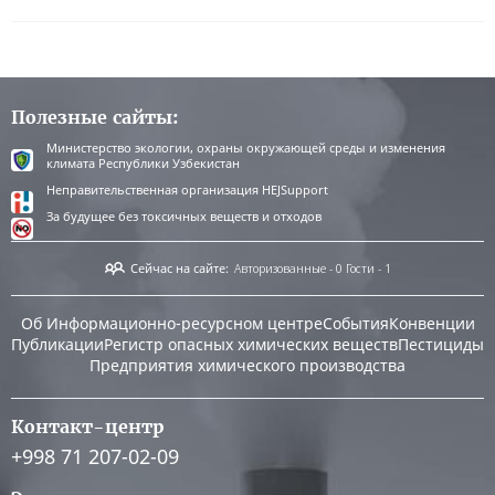
Полезные сайты:
Министерство экологии, охраны окружающей среды и изменения
климата Республики Узбекистан
Неправительственная организация HEJSupport
За будущее без токсичных веществ и отходов
Сейчас на сайте:
Авторизованные - 0
Гости - 1
Об Информационно-ресурсном центре
События
Конвенции
Публикации
Регистр опасных химических веществ
Пестициды
Предприятия химического производства
Контакт-центр
+998 71 207-02-09