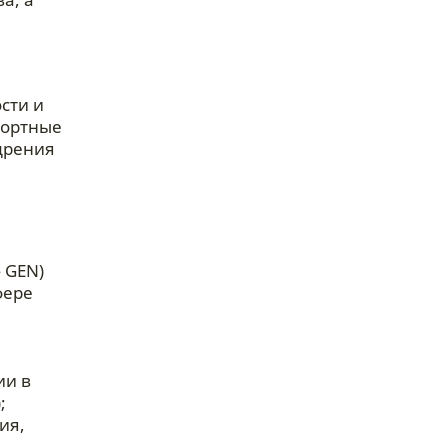
сти и
портные
дрения
 GEN)
фере
ии в
;
ия,