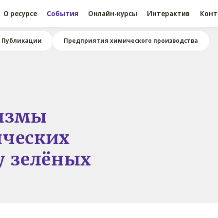
О ресурсе
События
Онлайн-курсы
Интерактив
Конт
Публикации
Предприятия химического производства
измы
ических
у зелёных