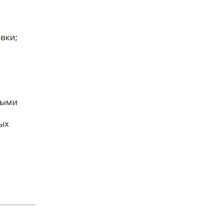
вки;
ными
ых