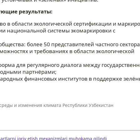
ующие результаты:
о в области экологической сертификации и маркиро
и национальной системы экомаркировки с
бщества: более 50 представителей частного сектора
ожностях и требованиях в области экологической
рма для регулярного диалога между государствен
родными партнёрами;
ародных финансовых институтов в поддержке зелён
среды и изменения климата Республики Узбекистан
dartlarni joriy etish mexanizmlari muhokama qilindi