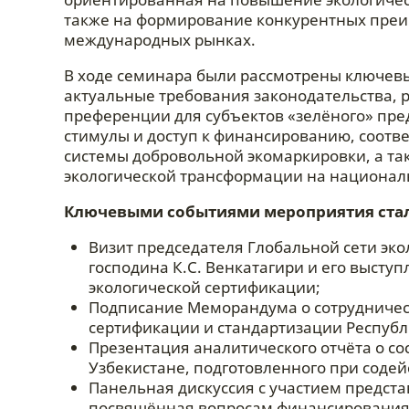
также на формирование конкурентных преи
международных рынках.
В ходе семинара были рассмотрены ключевы
актуальные требования законодательства, р
преференции для субъектов «зелёного» пре
стимулы и доступ к финансированию, соотв
системы добровольной экомаркировки, а т
экологической трансформации на национал
Ключевыми событиями мероприятия ста
Визит председателя Глобальной сети экол
господина К.С. Венкатагири и его выст
экологической сертификации;
Подписание Меморандума о сотрудничес
сертификации и стандартизации Республик
Презентация аналитического отчёта о со
Узбекистане, подготовленного при соде
Панельная дискуссия с участием предста
посвящённая вопросам финансирования 