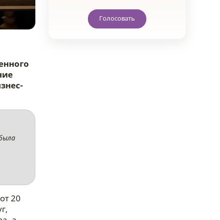
Голосовать
енного
ние
знес-
 была
от 20
г,
а, а