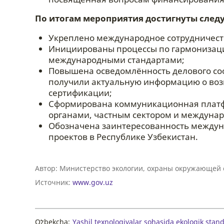
По итогам мероприятия достигнуты след
Укреплено международное сотрудничеств
Инициированы процессы по гармонизаци
международными стандартами;
Повышена осведомлённость делового соо
получили актуальную информацию о возм
сертификации;
Сформирована коммуникационная платфо
органами, частным сектором и междуна
Обозначена заинтересованность междун
проектов в Республике Узбекистан.
Автор:
Министерство экологии, охраны окружающей 
Источник:
www.gov.uz
Oʻzbekcha:
Yashil texnologiyalar sohasida ekologik stan