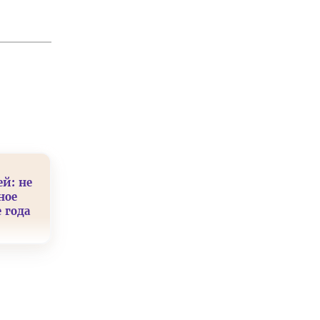
ей: не
ное
 года