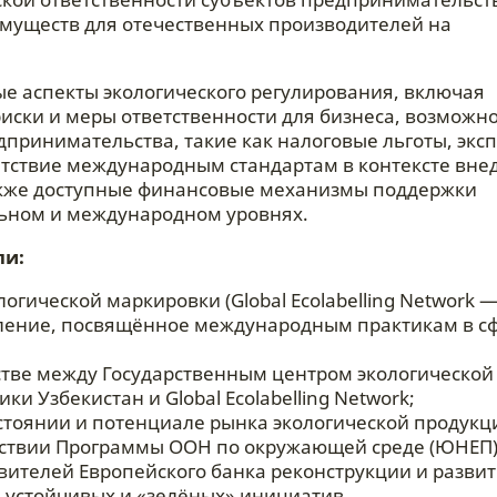
муществ для отечественных производителей на
е аспекты экологического регулирования, включая
иски и меры ответственности для бизнеса, возможно
дпринимательства, такие как налоговые льготы, экс
етствие международным стандартам в контексте вне
акже доступные финансовые механизмы поддержки
ьном и международном уровнях.
ли:
огической маркировки (Global Ecolabelling Network —
упление, посвящённое международным практикам в с
тве между Государственным центром экологической
и Узбекистан и Global Ecolabelling Network;
стоянии и потенциале рынка экологической продукц
йствии Программы ООН по окружающей среде (ЮНЕП)
вителей Европейского банка реконструкции и развит
устойчивых и «зелёных» инициатив.