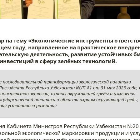
р на тему «Экологические инструменты ответств
ущем году, направленное на практическое внедре
тельскую деятельность, развитие устойчивых би
нвестиций в сферу зелёных технологий.
те последовательной трансформации экологической политики
Президента Республики Узбекистан №УП-81 от 31 мая 2023 года,
инистерство экологии, охраны окружающей среды и изменения
государственной политики в области охраны окружающей среды,
ния устойчивого развития.
я Кабинета Министров Республики Узбекистан №20 
вольной экологической маркировки продукции и услу
кой ответственности субъектов предпринимательств