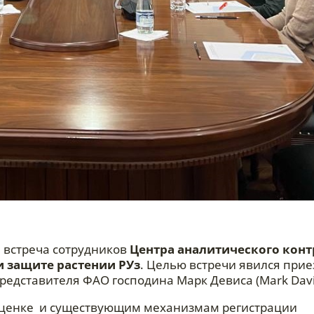
а встреча сотрудников
Центра аналитического конт
и защите растении РУз
. Целью встречи явился прие
редставителя ФАО господина Марк Девиса (Mark Davi
оценке и существующим механизмам регистрации