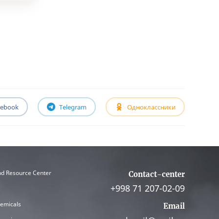
cebook
Telegram
Одноклассники
nd Resource Center
Contact-center
+998 71 207-02-09
hemicals
Email