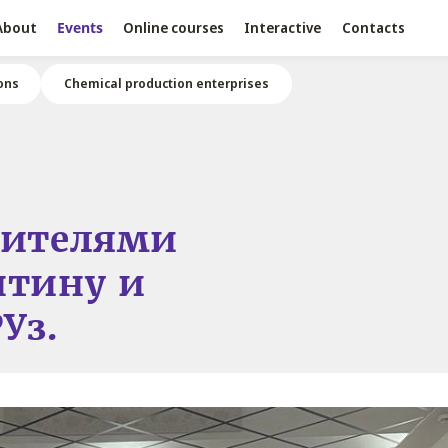
About
Events
Online courses
Interactive
Contacts
ons
Chemical production enterprises
вителями
нтину и
Уз.