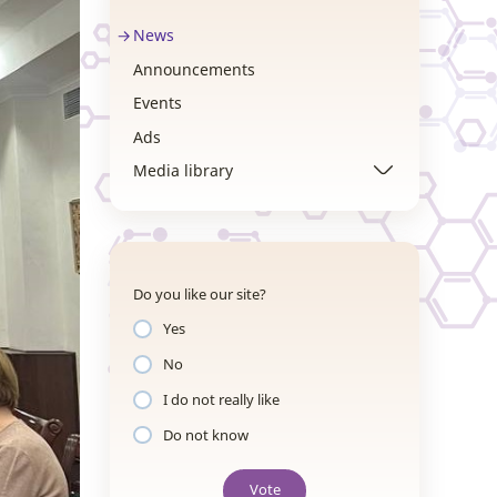
News
Announcements
Events
Ads
Media library
Do you like our site?
Yes
No
I do not really like
Do not know
Vote