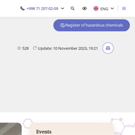
+998 71 207-02-09
ENG
Register of hazardous chemicals
528
Update: 10 November 2023, 19:21
Events