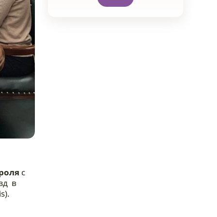
роля
с
зд в
s).