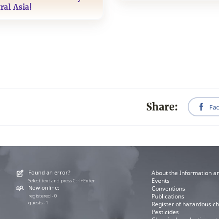
ral Asia!
Share:
Fa
Found an error?
About the Information a
Events
Select text and press Ctrl+Enter
Now online:
Conventions
Publications
registered - 0
guests - 1
Register of hazardous c
Pesticides