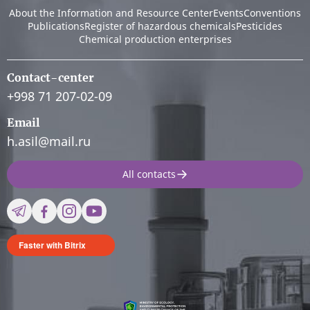
About the Information and Resource Center
Events
Conventions
Publications
Register of hazardous chemicals
Pesticides
Chemical production enterprises
Contact-center
+998 71 207-02-09
Email
h.asil@mail.ru
All contacts
Faster with Bitrix