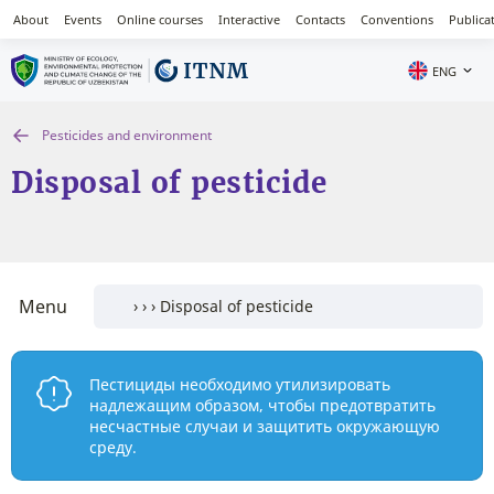
About
Events
Online courses
Interactive
Contacts
Conventions
Publica
ENG
Pesticides and environment
Disposal of pesticide
Menu
Пестициды необходимо утилизировать
надлежащим образом, чтобы предотвратить
несчастные случаи и защитить окружающую
среду.