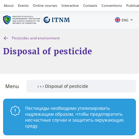
About
Events
Online courses
Interactive
Contacts
Conventions
Publica
ENG
Pesticides and environment
Disposal of pesticide
Menu
Пестициды необходимо утилизировать
надлежащим образом, чтобы предотвратить
несчастные случаи и защитить окружающую
среду.